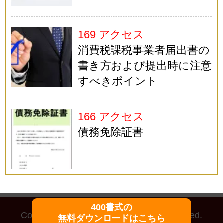
169 アクセス
消費税課税事業者届出書の
書き方および提出時に注意
すべきポイント
166 アクセス
債務免除証書
400書式の
Copyright (C)
マイ法務
All Rights Reserved.
無料ダウンロードはこちら