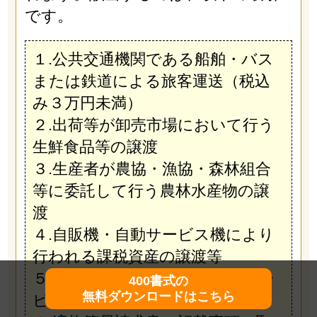
です。
１.公共交通機関である船舶・バス
または鉄道による旅客運送（税込
み３万円未満）
２.出荷等が卸売市場において行う
生鮮食品等の譲渡
３.生産者が農協・漁協・森林組合
等に委託して行う農林水産物の譲
渡
４.自販機・自動サービス機により
行われる課税資産の譲渡等
５.郵便切手を対価とする郵便サー
400書式の
無料ダウンロードはこちら
ビス