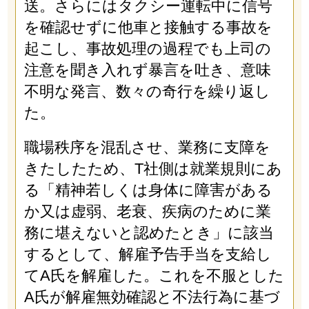
送。さらにはタクシー運転中に信号
を確認せずに他車と接触する事故を
起こし、事故処理の過程でも上司の
注意を聞き入れず暴言を吐き、意味
不明な発言、数々の奇行を繰り返し
た。
職場秩序を混乱させ、業務に支障を
きたしたため、T社側は就業規則にあ
る「精神若しくは身体に障害がある
か又は虚弱、老衰、疾病のために業
務に堪えないと認めたとき」に該当
するとして、解雇予告手当を支給し
てA氏を解雇した。これを不服とした
A氏が解雇無効確認と不法行為に基づ