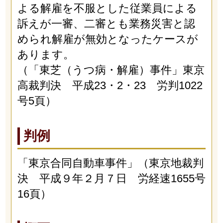
よる解雇を不服とした従業員による
訴えが一審、二審とも業務災害と認
められ解雇が無効となったケースが
あります。
（「東芝（うつ病・解雇）事件」東京
高裁判決 平成23・2・23 労判1022
号5頁）
判例
「東京合同自動車事件」（東京地裁判
決 平成９年２月７日 労経速1655号
16頁）