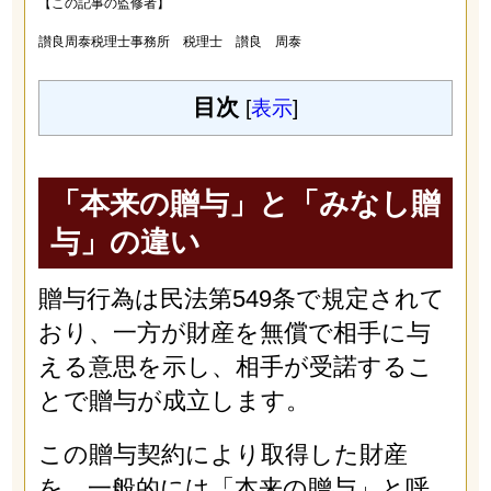
【この記事の監修者】
讃良周泰税理士事務所 税理士 讃良 周泰
目次
[
表示
]
「本来の贈与」と「みなし贈
与」の違い
贈与行為は民法第549条で規定されて
おり、一方が財産を無償で相手に与
える意思を示し、相手が受諾するこ
とで贈与が成立します。
この贈与契約により取得した財産
を、一般的には「本来の贈与」と呼