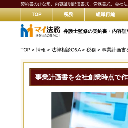
契約書のひな形、内容証明郵便書式、労務書式、
会社法
TOP
税務
組織再編
弁護士監修の契約書・内容証
TOP
>
情報
>
法律相談Q&A
>
税務
>
事業計画書
事業計画書を会社創業時点で