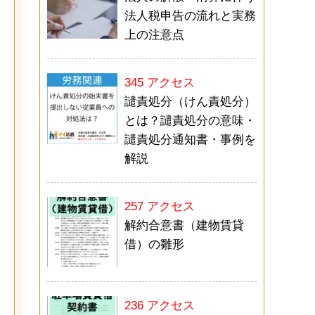
法人税申告の流れと実務
上の注意点
345 アクセス
譴責処分（けん責処分）
とは？譴責処分の意味・
譴責処分通知書・事例を
解説
257 アクセス
解約合意書（建物賃貸
借）の雛形
236 アクセス