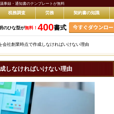
議事録・通知書のテンプレートが無料
税務調査
労務
契約書の知識
400
今すぐダウンロー
書式
明のひな型が
無料！
を会社創業時点で作成しなければいけない理由
作成しなければいけない理由