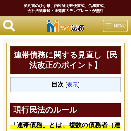
契約書のひな形、内容証明郵便書式、労務書式、
会社法議事録・通知書のテンプレートが無料
マイ法務
連帯債務に関する見直し【民
法改正のポイント】
目次
[
表示
]
現行民法のルール
「連帯債務」とは、複数の債務者（連