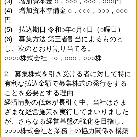
(3) 増加資本金 ○，○○○，○○○，○○○円
(4) 増加資本準備金 ○，○○○，○○○，○○○
円
(5) 払込期日 令和○年○月○日（○曜日）
(6) 募集方法 第三者割当によるものと
し、次のとおり割り当てる。
○○○○株式会社 ○，○○○，○○○株
2 募集株式を引き受ける者に対して特に
有利な払込金額で募集株式の発行をする
ことを必要とする理由
経済情勢の低迷が長引く中、当社はさま
ざまな経営施策を実行してまいりました
が、さらなる経営基盤の強化を目指し、
○○○○株式会社と業務上の協力関係を構築