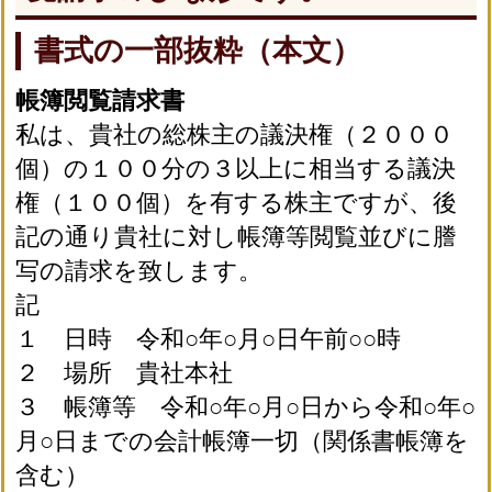
書式の一部抜粋（本文）
帳簿閲覧請求書
私は、貴社の総株主の議決権（２０００
個）の１００分の３以上に相当する議決
権（１００個）を有する株主ですが、後
記の通り貴社に対し帳簿等閲覧並びに謄
写の請求を致します。
記
１ 日時 令和○年○月○日午前○○時
２ 場所 貴社本社
３ 帳簿等 令和○年○月○日から令和○年○
月○日までの会計帳簿一切（関係書帳簿を
含む）