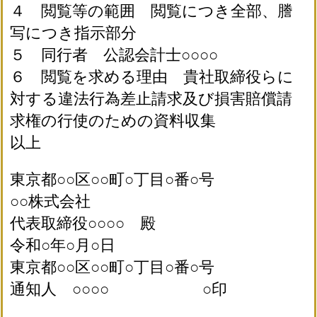
４ 閲覧等の範囲 閲覧につき全部、謄
写につき指示部分
５ 同行者 公認会計士○○○○
６ 閲覧を求める理由 貴社取締役らに
対する違法行為差止請求及び損害賠償請
求権の行使のための資料収集
以上
東京都○○区○○町○丁目○番○号
○○株式会社
代表取締役○○○○ 殿
令和○年○月○日
東京都○○区○○町○丁目○番○号
通知人 ○○○○ ○印