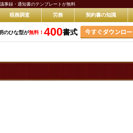
議事録・通知書のテンプレートが無料
税務調査
労務
契約書の知識
400
今すぐダウンロー
書式
明のひな型が
無料！