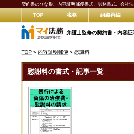
契約書のひな形、内容証明郵便書式、労務書式、
会社法
TOP
税務
組織再編
弁護士監修の契約書・内容証
TOP
>
内容証明郵便
>
慰謝料
慰謝料の書式・記事一覧