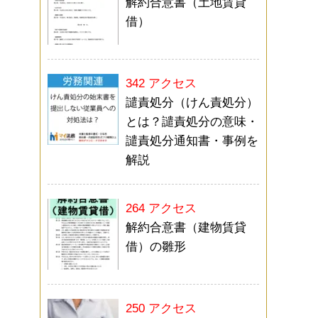
解約合意書（土地賃貸
借）
342 アクセス
譴責処分（けん責処分）
とは？譴責処分の意味・
譴責処分通知書・事例を
解説
264 アクセス
解約合意書（建物賃貸
借）の雛形
250 アクセス