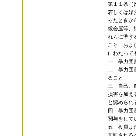
第１１条（
若しくは媒
ったときか
総会屋等、
れらに準ず
こと、およ
にわたって
一 暴力団
二 暴力団
ること
三 自己、
損害を加え
と認められ
四 暴力団
関与をして
五 役員ま
非難される