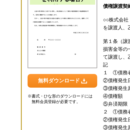
債権譲渡契
○○株式会
を譲渡人、
第１条（譲
損害金等の
て譲渡し、
記
１ ①債務
無料ダウンロード
②債権発生
③債権発生
④債権額
※
書式・ひな形のダウンロードには
無料会員登録が必要です。
⑤弁済期限
２ ①債務
②債権発生
③債権発生