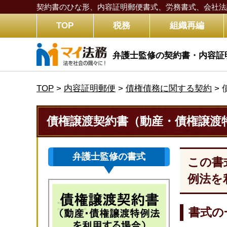
契約書のひな形、内容証明郵便書式、労務書式、
会社法
TOP
税務
組織再編
弁護士監修の契約書・内容証
TOP
>
内容証明郵便
>
債権債務に関する契約
>
債権譲渡契約書（動産・債権譲渡
弁護士監修の書式
この書
例法を
書式の