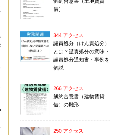
解約合意書（土地賃貸
人
借）
な
、
こ
344 アクセス
い
譴責処分（けん責処分）
来
とは？譴責処分の意味・
譴責処分通知書・事例を
解説
す
に
266 アクセス
る
解約合意書（建物賃貸
借）の雛形
の
に
250 アクセス