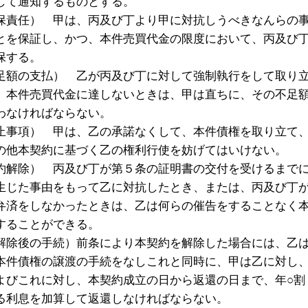
して通知するものとする。
保責任） 甲は、丙及び丁より甲に対抗しうべきなんらの
とを保証し、かつ、本件売買代金の限度において、丙及び
保する。
足額の支払） 乙が丙及び丁に対して強制執行をして取り
、本件売買代金に達しないときは、甲は直ちに、その不足
わなければならない。
止事項） 甲は、乙の承諾なくして、本件債権を取り立て
の他本契約に基づく乙の権利行使を妨げてはいけない。
約解除） 丙及び丁が第５条の証明書の交付を受けるまで
生じた事由をもって乙に対抗したとき、または、丙及び丁
弁済をしなかったときは、乙は何らの催告をすることなく
することができる。
解除後の手続）前条により本契約を解除した場合には、乙
本件債権の譲渡の手続をなしこれと同時に、甲は乙に対し
よびこれに対し、本契約成立の日から返還の日まで、年○割
る利息を加算して返還しなければならない。