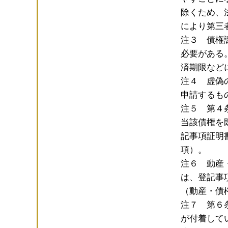
除くため、
により第三
注３ 債権
必要がある
済期限など
注４ 虚偽
申請するも
注５ 第４
当該債権を
記事項証明
項）。
注６ 動産
は、登記事
（動産・債
注７ 第６
が付着して