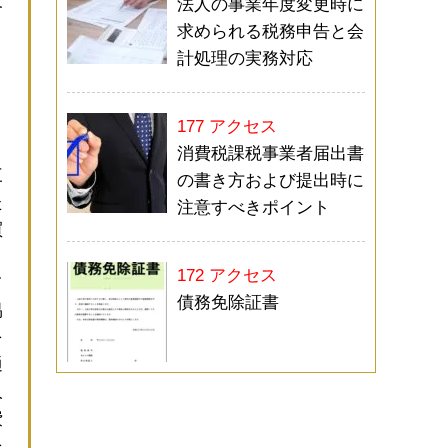
法人の事業年度変更時に
合
求められる税務申告と会
計処理の実務対応
177 アクセス
消費税課税事業者届出書
三
の書き方および提出時に
た
注意すべきポイント
買
172 アクセス
て
債務免除証書
易
を
通
人
費
を