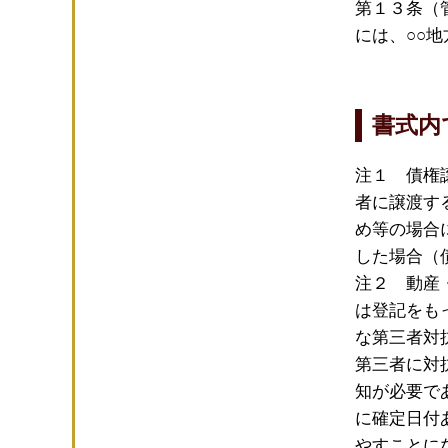
第１３条（
には、○○
書式内
注１ 債権
者に譲渡す
め等の場合
した場合（
注２ 動産
は登記をも
な第三者対
第三者に対
知が必要で
に確定日付
やすことに