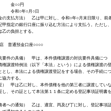
 金○○円
 令和○年○月○日
金の支払方法） 乙は甲に対し、令和○年○月末日限り、前
記甲指定の銀行口座に振り込む方法により支払う。ただし
は乙の負担とする。
支店 普通預金口座○○○○
抗要件の具備） 甲は、本件債権譲渡の対抗要件具備につ
債権譲渡特例法（以下「本法」という）による債権譲渡の
ととし、本法による債権譲渡登記をする場合、その手続に
に協力する。
証） 甲は乙に対し、本件債権を他の第三者に譲渡してい
証し、その証として本法第１１条に定める登記事項証明書
務者への通知） 乙は、適宜、丙及び丁に対し、登記事項