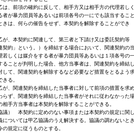
乙は、前項の確約に反して、相手方又は相手方の代理若し
る者が暴力団員等あるいは前項各号の一にでも該当するこ
ときは、何らの催告をせず、本契約を解除することができ
乙が、本契約に関連して、第三者と下請け又は委託契約等
連契約」という。）を締結する場合において、関連契約の
理若しくは媒介をする者が暴力団員等あるいは１項各号の
することが判明した場合、他方当事者は、関連契約を締結
対して、関連契約を解除するなど必要など措置をとるよう
できる。
乙が、関連契約を締結した当事者に対して前項の措置を求
わらず、関連契約を締結した当事者がそれに従わなかった
の相手方当事者は本契約を解除することができる。
協議） 本契約に定めのない事項または本契約の規定に関
義については甲乙協議のうえ解決する。協議の調わないと
令の規定に従うものとする。