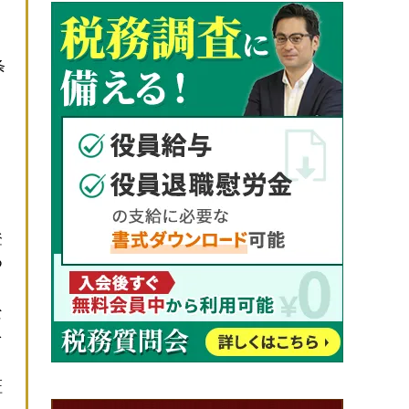
条
、
登
つ
な
を
証