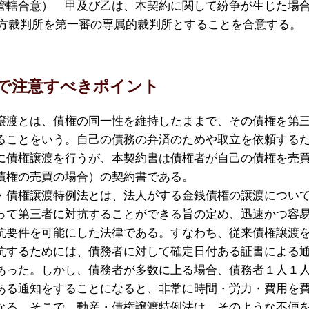
管轄合意） 甲及び乙は、本契約に関して紛争が生じた場
地方裁判所を第一審の専属的裁判所とすることを合意する。
で注意すべきポイント
譲渡とは、債権の同一性を維持したままで、その債権を第
ることをいう。自己の債務の弁済のためや取立を依頼する
に債権譲渡を行うが、本契約書は債権者が自己の債権を売
債権の売買の場合）の契約書である。
・債権譲渡特例法とは、法人がする金銭債権の譲渡につい
って第三者に対抗することができる旨の定め、迅速かつ容
抗要件を可能にした法律である。すなわち、従来債権譲渡
抗するためには、債務者に対して確定日付ある証書による
あった。しかし、債務者が多数に上る場合、債務者１人１
ある通知をすることになると、非常に時間・労力・費用を
なる。そこで、動産・債権譲渡特例法は、そのような不便