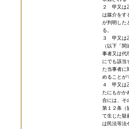
２ 甲又は
は媒介をす
が判明した
る。
３ 甲又は
（以下「関
事者又は代
にでも該当
た当事者に
めることが
４ 甲又は
たにもかか
合には、そ
第１２条（
て生じた疑
は民法等法