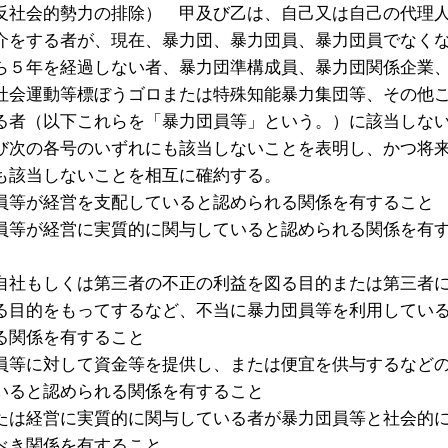
反社会的勢力の排除） 甲及び乙は、自己又は自己の代理
介をする者が、現在、暴力団、暴力団員、暴力団員でなく
ら５年を経過しない者、暴力団準構成員、暴力団関係企業
社会運動等標ぼうゴロまたは特殊知能暴力集団等、その他
る者（以下これらを「暴力団員等」という。）に該当しな
び次の各号のいずれにも該当しないことを表明し、かつ将
も該当しないことを相互に確約する。
員等が経営を支配していると認められる関係を有すること
員等が経営に実質的に関与していると認められる関係を有
自社もしくは第三者の不正の利益を図る目的または第三者
る目的をもってするなど、不当に暴力団員等を利用してい
る関係を有すること
員等に対して資金等を提供し、または便宜を供与するなど
いると認められる関係を有すること
たは経営に実質的に関与している者が暴力団員等と社会的
べき関係を有すること