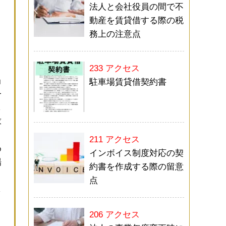
法人と会社役員の間で不
く
動産を賃貸借する際の税
と
務上の注意点
233 アクセス
当
駐車場賃貸借契約書
一
し
求
211 アクセス
め
インボイス制度対応の契
場
約書を作成する際の留意
点
し
き
206 アクセス