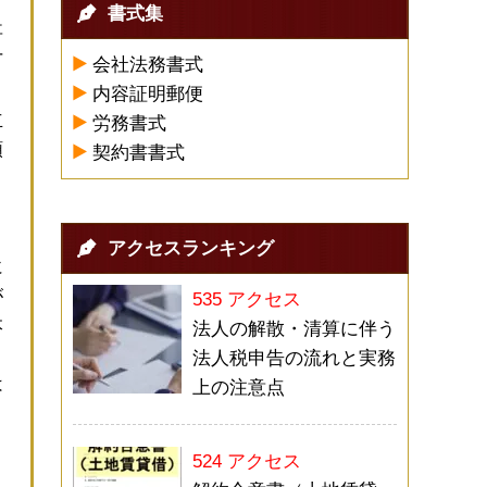
書式集
事
丁
会社法務書式
内容証明郵便
立
労務書式
額
契約書書式
、
アクセスランキング
に
が
535 アクセス
本
法人の解散・清算に伴う
法人税申告の流れと実務
は
上の注意点
、
524 アクセス