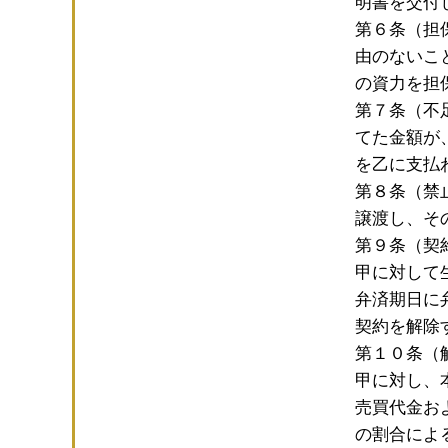
明書を交付
第６条（担
由のないこ
の資力を担
第７条（不
てた金額が
を乙に支払
第８条（禁
譲渡し、そ
第９条（契
甲に対して
弁済期日に
契約を解除
第１０条（
甲に対し、
売買代金お
の割合によ