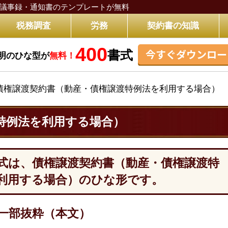
議事録・通知書のテンプレートが無料
税務調査
労務
契約書の知識
400
今すぐダウンロー
書式
明のひな型が
無料！
債権譲渡契約書（動産・債権譲渡特例法を利用する場合）
特例法を利用する場合）
式は、債権譲渡契約書（動産・債権譲渡特
利用する場合）のひな形です。
一部抜粋（本文）