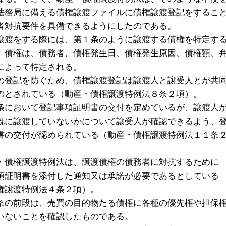
法務局に備える債権譲渡ファイルに債権譲渡登記をするこ
者対抗要件を具備できるようにしたのである。
譲渡をする際には、第１条のように譲渡する債権を特定す
。債権は、債務者、債権発生日、債権発生原因、債権額、
によって特定される。
の登記を防ぐため、債権譲渡登記は譲渡人と譲受人とが共
のとされている（動産・債権譲渡特例法８条２項）。
条において登記事項証明書の交付を定めているが、譲渡人
既に譲渡していないかについて譲受人が確認できるよう、
書の交付が認められている（動産・債権譲渡特例法１１条
・債権譲渡特例法は、譲渡債権の債務者に対抗するために
項証明書を添付した通知又は承諾が必要であるとしている
権譲渡特例法４条２項）。
条の前段は、売買の目的物たる債権に各種の優先権や担保
いないことを確認したものである。