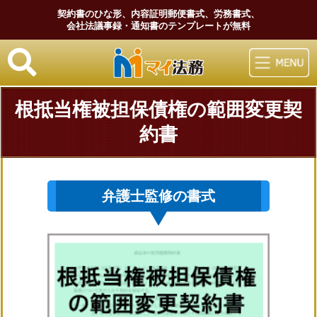
契約書のひな形、内容証明郵便書式、労務書式、
会社法議事録・通知書のテンプレートが無料
マイ法務
根抵当権被担保債権の範囲変更契
約書
弁護士監修の書式