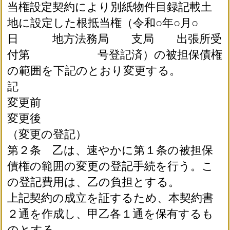
当権設定契約により別紙物件目録記載土
地に設定した根抵当権（令和○年○月○
日 地方法務局 支局 出張所受
付第 号登記済）の被担保債権
の範囲を下記のとおり変更する。
記
変更前
変更後
（変更の登記）
第２条 乙は、速やかに第１条の被担保
債権の範囲の変更の登記手続を行う。こ
の登記費用は、乙の負担とする。
上記契約の成立を証するため、本契約書
２通を作成し、甲乙各１通を保有するも
のとする。