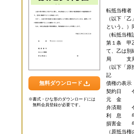
転抵当権
（以下「
という。）
（転抵当権
第１条 甲
て、乙は別
局 支局
（以下「原
記
無料ダウンロード
債権の表示
契約日 令
※
書式・ひな形のダウンロードには
元 
無料会員登録が必要です。
弁済期 令
利 息 年
損害金 年
（原抵当権