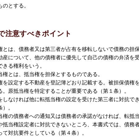
ものとする。
で注意すべきポイント
権とは、債務者又は第三者が占有を移転しないで債務の担
動産について、他の債権者に優先して自己の債権の弁済を
できる権利をいう。
当権とは、抵当権を担保とするものである。
権を設定する不動産を登記簿どおり記載する。被担保債権
る。原抵当権を特定することが重要である（第１条）。
をしなければ他に転抵当権の設定を受けた第三者に対抗で
条）。
当権の債務者への通知又は債務者の承諾がなければ、転抵
や抵当権設定者に対抗できないところ、本書式では、債務
って対抗要件としている（第４条）。