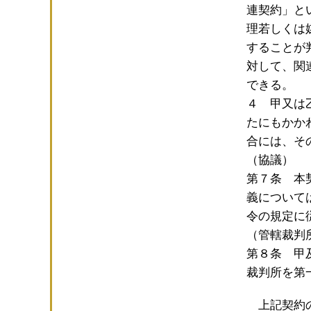
連契約」と
理若しくは
することが
対して、関
できる。
４ 甲又は
たにもかか
合には、そ
（協議）
第７条 本
義について
令の規定に
（管轄裁判
第８条 甲
裁判所を第
上記契約の