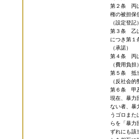
第２条 丙
権の被担
（設定登記
第３条 乙
につき第１
（承諾）
第４条 丙
（費用負担
第５条 抵
（反社会的
第６条 甲
現在、暴力
ない者、暴
うゴロまた
らを「暴力
ずれにも該