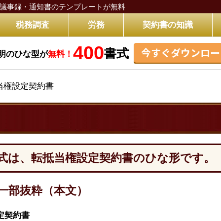
議事録・通知書のテンプレートが無料
税務調査
労務
契約書の知識
400
今すぐダウンロー
書式
明のひな型が
無料！
当権設定契約書
式は、転抵当権設定契約書のひな形です。
一部抜粋（本文）
定契約書