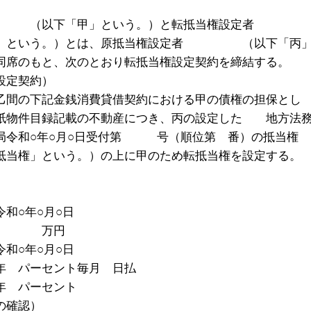
者 （以下「甲」という。）と転抵当権設定者
乙」という。）とは、原抵当権設定者 （以下「丙
同席のもと、次のとおり転抵当権設定契約を締結する。
設定契約）
乙間の下記金銭消費貸借契約における甲の債権の担保とし
紙物件目録記載の不動産につき、丙の設定した 地方法
令和○年○月○日受付第 号（順位第 番）の抵当権
抵当権」という。）の上に甲のため転抵当権を設定する。
和○年○月○日
金 万円
和○年○月○日
 パーセント毎月 日払
 パーセント
の確認）