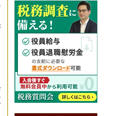
当
。
記
、
し
ぼ
れ
い
こ