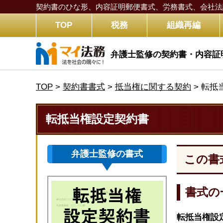
契約書のひな形、内容証明郵便書式、労務書式、
会社法
TOP
税務
組織再編
弁護士監修の契約書・内容証
TOP
>
契約書書式
>
抵当権に関する契約
>
転抵
転抵当権設定契約書
弁護士監修の書式
この書
書式の
転抵当権設