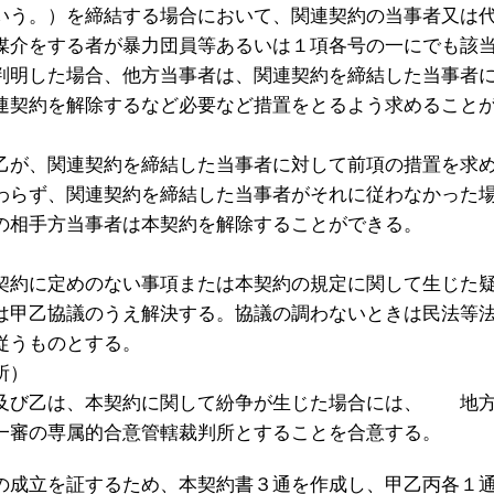
いう。）を締結する場合において、関連契約の当事者又は
媒介をする者が暴力団員等あるいは１項各号の一にでも該
判明した場合、他方当事者は、関連契約を締結した当事者
連契約を解除するなど必要など措置をとるよう求めること
乙が、関連契約を締結した当事者に対して前項の措置を求
わらず、関連契約を締結した当事者がそれに従わなかった
の相手方当事者は本契約を解除することができる。
契約に定めのない事項または本契約の規定に関して生じた
は甲乙協議のうえ解決する。協議の調わないときは民法等
従うものとする。
所）
及び乙は、本契約に関して紛争が生じた場合には、 地
一審の専属的合意管轄裁判所とすることを合意する。
成立を証するため、本契約書３通を作成し、甲乙丙各１