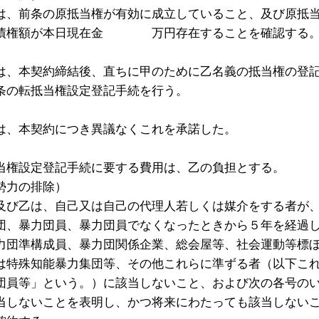
は、前条の原抵当権が有効に成立していること、及び原抵
保債権額が本日現在金 万円存在することを確認する
）
は、本契約締結後、直ちに甲のために乙名義の抵当権の登
条の転抵当権設定登記手続を行う。
は、本契約につき異議なくこれを承諾した。
）
当権設定登記手続に要する費用は、乙の負担とする。
勢力の排除）
及び乙は、自己又は自己の代理人若しくは媒介をする者が
団、暴力団員、暴力団員でなくなったときから５年を経過
力団準構成員、暴力団関係企業、総会屋等、社会運動等標
は特殊知能暴力集団等、その他これらに準ずる者（以下こ
団員等」という。）に該当しないこと、および次の各号の
当しないことを表明し、かつ将来にわたっても該当しない