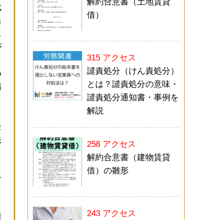
解約合意書（土地賃貸
代
借）
当
に
が
315 アクセス
譴責処分（けん責処分）
め
とは？譴責処分の意味・
場
譴責処分通知書・事例を
解説
疑
法
258 アクセス
解約合意書（建物賃貸
借）の雛形
方
243 アクセス
通