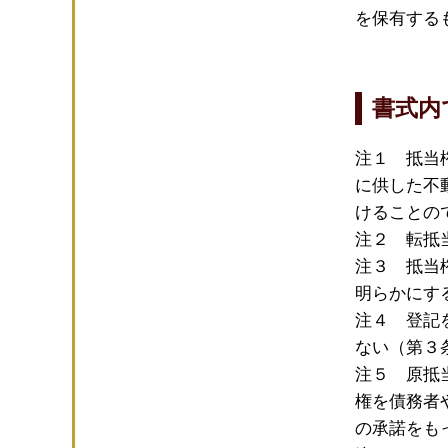
を保有する
書式内
注１ 抵当
に供した不
けることの
注２ 転抵
注３ 抵当
明らかにす
注４ 登記
ない（第３
注５ 原抵
権を債務者
の承諾をも