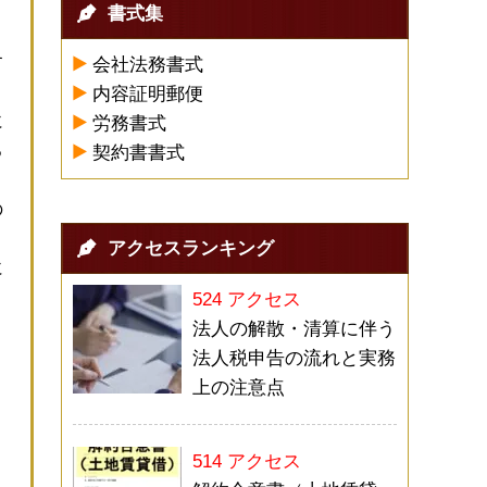
書式集
す
会社法務書式
内容証明郵便
に
労務書式
る
契約書書式
の
アクセスランキング
に
524 アクセス
く
法人の解散・清算に伴う
と
法人税申告の流れと実務
上の注意点
514 アクセス