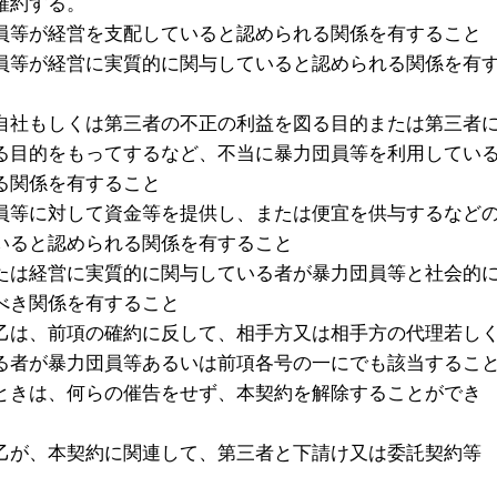
確約する。
員等が経営を支配していると認められる関係を有すること
員等が経営に実質的に関与していると認められる関係を有
自社もしくは第三者の不正の利益を図る目的または第三者
る目的をもってするなど、不当に暴力団員等を利用してい
る関係を有すること
員等に対して資金等を提供し、または便宜を供与するなど
いると認められる関係を有すること
たは経営に実質的に関与している者が暴力団員等と社会的
べき関係を有すること
乙は、前項の確約に反して、相手方又は相手方の代理若し
る者が暴力団員等あるいは前項各号の一にでも該当するこ
ときは、何らの催告をせず、本契約を解除することができ
乙が、本契約に関連して、第三者と下請け又は委託契約等