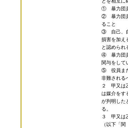
とを相互に
① 暴力団
② 暴力団
ること
③ 自己、
損害を加え
と認められ
④ 暴力団
関与をして
⑤ 役員ま
非難される
２ 甲又は
は媒介をす
が判明した
る。
３ 甲又は
（以下「関