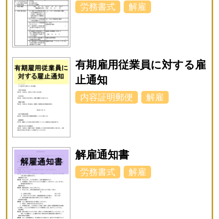
労務書式
解雇
有期雇用従業員に対する雇
止通知
内容証明郵便
解雇
解雇通知書
労務書式
解雇