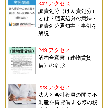
342 アクセス
譴責処分（けん責処分）
とは？譴責処分の意味・
譴責処分通知書・事例を
解説
249 アクセス
解約合意書（建物賃貸
借）の雛形
223 アクセス
法人と会社役員の間で不
動産を賃貸借する際の税