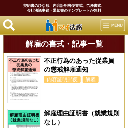
契約書のひな形、内容証明郵便書式、労務書式、
会社法議事録・通知書のテンプレートが無料
マイ法務
解雇の書式・記事一覧
不正行為のあった従業員
の懲戒解雇通知
内容証明郵便
解雇
解雇理由証明書（就業規則
なし）