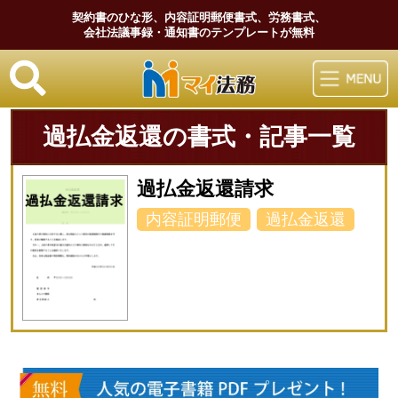
契約書のひな形、内容証明郵便書式、労務書式、
会社法議事録・通知書のテンプレートが無料
マイ法務
過払金返還の書式・記事一覧
過払金返還請求
内容証明郵便
過払金返還