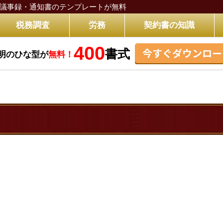
議事録・通知書のテンプレートが無料
税務調査
労務
契約書の知識
400
今すぐダウンロー
書式
明のひな型が
無料！