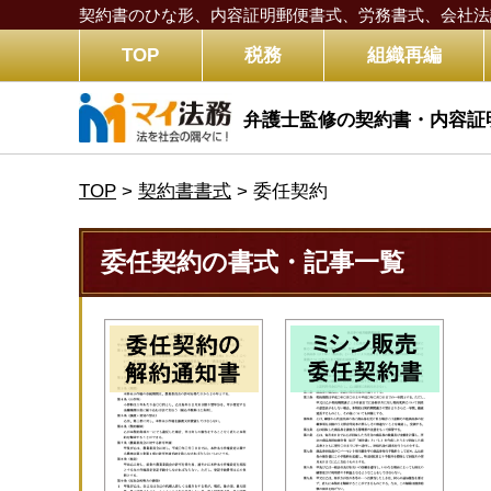
契約書のひな形、内容証明郵便書式、労務書式、
会社法
TOP
税務
組織再編
弁護士監修の契約書・内容証
TOP
>
契約書書式
>
委任契約
委任契約の書式・記事一覧