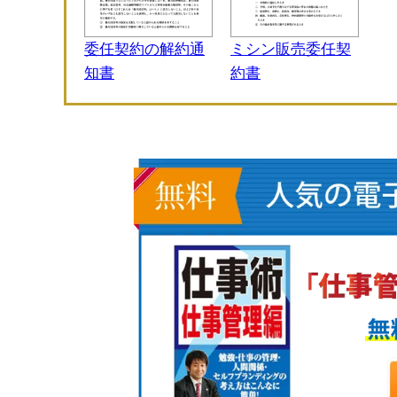
委任契約の解約通
ミシン販売委任契
知書
約書