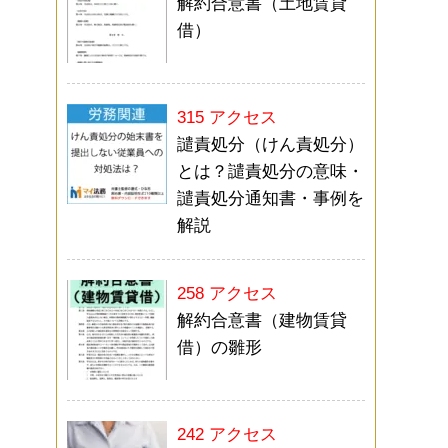
解約合意書（土地賃貸
借）
315 アクセス
譴責処分（けん責処分）
とは？譴責処分の意味・
譴責処分通知書・事例を
解説
258 アクセス
解約合意書（建物賃貸
借）の雛形
242 アクセス