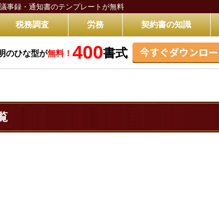
議事録・通知書のテンプレートが無料
税務調査
労務
契約書の知識
400
今すぐダウンロー
書式
明のひな型が
無料！
覧