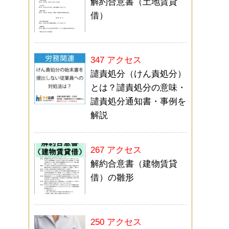
解約合意書（土地賃貸
借）
347 アクセス
譴責処分（けん責処分）
とは？譴責処分の意味・
譴責処分通知書・事例を
解説
267 アクセス
解約合意書（建物賃貸
借）の雛形
250 アクセス