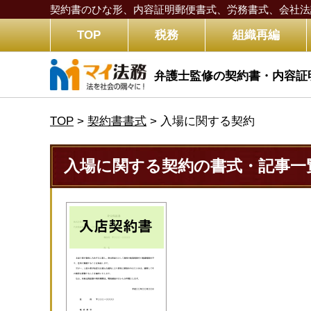
契約書のひな形、内容証明郵便書式、労務書式、
会社法
TOP
税務
組織再編
弁護士監修の契約書・内容証
TOP
>
契約書書式
>
入場に関する契約
入場に関する契約の書式・記事一