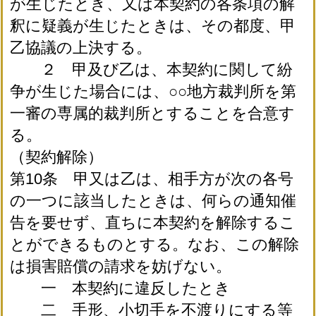
が生じたとき、又は本契約の各条項の解
釈に疑義が生じたときは、その都度、甲
乙協議の上決する。
２ 甲及び乙は、本契約に関して紛
争が生じた場合には、○○地方裁判所を第
一審の専属的裁判所とすることを合意す
る。
（契約解除）
第10条 甲又は乙は、相手方が次の各号
の一つに該当したときは、何らの通知催
告を要せず、直ちに本契約を解除するこ
とができるものとする。なお、この解除
は損害賠償の請求を妨げない。
一 本契約に違反したとき
二 手形、小切手を不渡りにする等