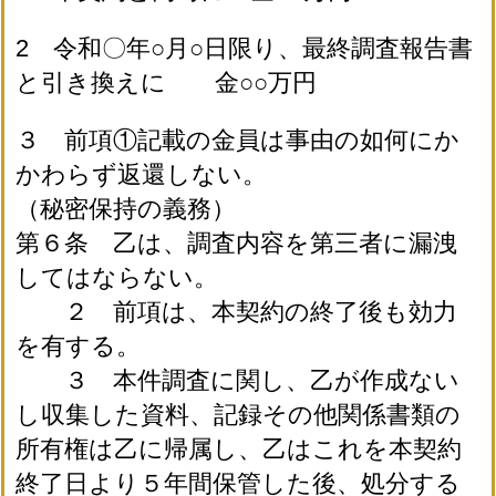
2 令和〇年○月○日限り、最終調査報告書
と引き換えに 金○○万円
３ 前項①記載の金員は事由の如何にか
かわらず返還しない。
（秘密保持の義務）
第６条 乙は、調査内容を第三者に漏洩
してはならない。
２ 前項は、本契約の終了後も効力
を有する。
３ 本件調査に関し、乙が作成ない
し収集した資料、記録その他関係書類の
所有権は乙に帰属し、乙はこれを本契約
終了日より５年間保管した後、処分する