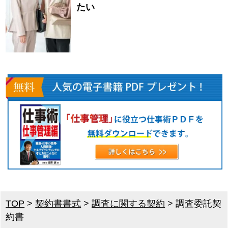
たい
TOP
>
契約書書式
>
調査に関する契約
>
調査委託契
約書