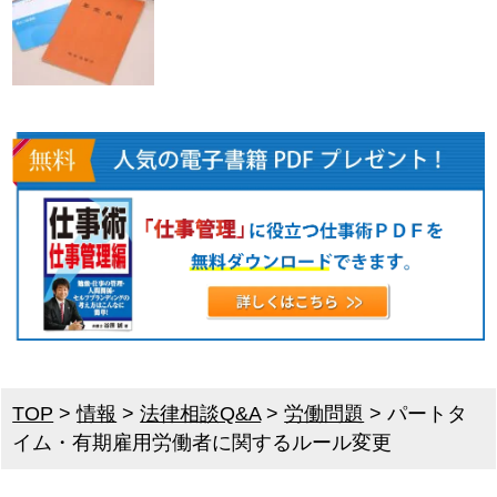
TOP
>
情報
>
法律相談Q&A
>
労働問題
>
パートタ
イム・有期雇用労働者に関するルール変更