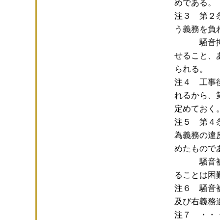
めである。
注３ 第２
う義務を負
騒音抑制
せること、
られる。
注４ 工事
れるから、
定めておく
注５ 第４
為義務の違
めたもので
騒音被害
ることは困
注６ 騒音
及び右義務
注７ ・・