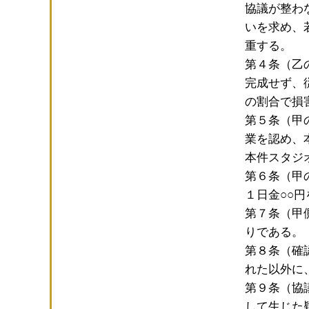
協議が整わ
いを求め、
重する。
第４条（乙
完成せず、
の割合で損
第５条（甲
業を認め、
本件スタジ
第６条（甲
１日金○○
第７条（甲
りである。
第８条（確
れた以外に
第９条（協
して生じた