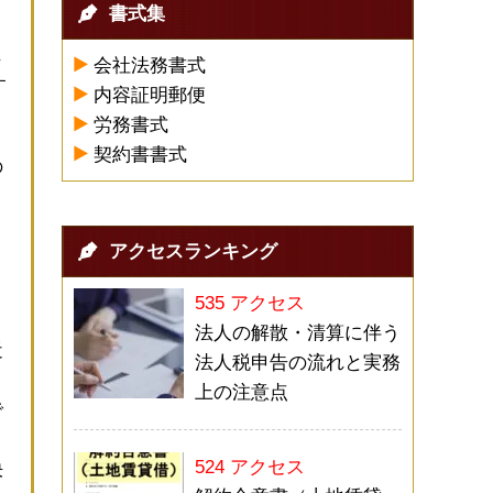
書式集
じ
会社法務書式
す
内容証明郵便
労務書式
契約書書式
の
アクセスランキング
535 アクセス
法人の解散・清算に伴う
近
法人税申告の流れと実務
よ
上の注意点
で
524 アクセス
決