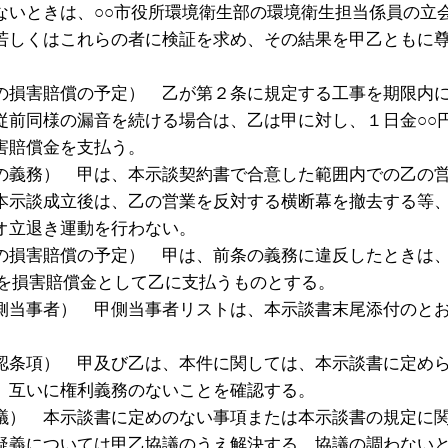
ないときは、○○市役所環境衛生部の環境衛生担当係員の立
若しくはこれらの者に検証を求め、その結果を甲乙ともに
の損害賠償の予定） 乙が第２条に規定する工事を期限内
従前同様の漏音を続ける場合は、乙は甲に対し、１日金○○
害賠償金を支払う。
の義務） 甲は、本示談契約書で合意した範囲内での乙の
本示談成立後は、乙の営業を反対する横断幕を撤去する等
オ立退き運動を行わない。
の損害賠償の予定） 甲は、前条の義務に違反したときは
円を損害賠償金として乙に支払うものとする。
側当事者） 甲側当事者リストは、本示談書末尾添付のと
認条項） 甲及び乙は、本件に関しては、本示談書に定め
、互いに権利義務のないことを確認する。
議） 本示談書に定めのない事項または本示談書の規定に
疑義については甲乙協議のうえ解決する。協議の調わない