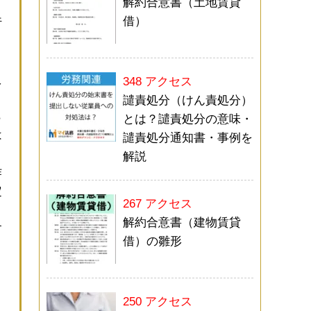
解約合意書（土地賃貸
借）
行
さ
え
348 アクセス
譴責処分（けん責処分）
ら
とは？譴責処分の意味・
は
譴責処分通知書・事例を
解説
作
定
267 アクセス
解約合意書（建物賃貸
す
借）の雛形
、
250 アクセス