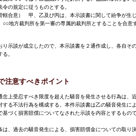
法令の規定に従うものとする。
管轄合意） 甲、乙及び丙は、本示談書に関して紛争が生
、○○地方裁判所を第一審の専属的裁判所とすることを合意
り示談が成立したので、本示談書を２通作成し、各自そ
する。
で注意すべきポイント
通念上受忍すべき限度を超えた騒音を発生させる行為は、
対する不法行為を構成する。本件示談書は乙の騒音発生に
で基づく損害賠償についてなされた示談を内容とするもの
条は、過去の騒音発生による、損害賠償金についての取り