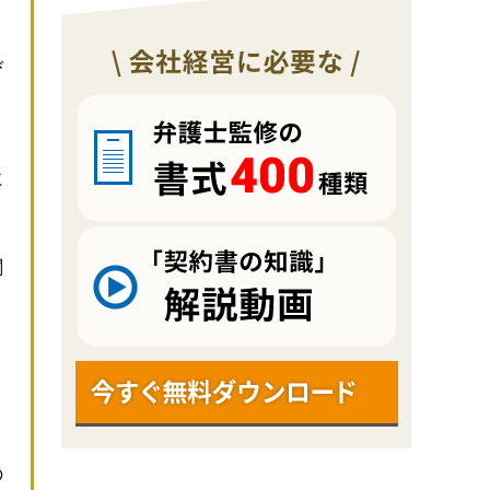
）
び
に
と
関
。
の