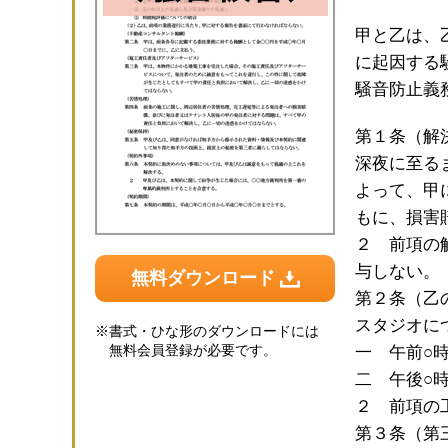
甲と乙は、
に起因する
騒音防止義
第１条（解
深夜に至る
よって、甲
もに、損害
２ 前項の
与しない。
無料ダウンロード
第２条（乙
スタジオに
※
書式・ひな形のダウンロードには
無料会員登録が必要です。
一 午前○
二 午後○
２ 前項の
第３条（第