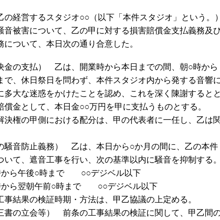
乙の経営するスタジオ○○（以下「本件スタジオ」という。
騒音被害について、乙の甲に対する損害賠償金支払義務及
務について、本日次の通り合意した。
決金の支払） 乙は、開業時から本日までの間、朝○時から
まで、休日祭日を問わず、本件スタジオ内から発する音響
に多大な迷惑をかけたことを認め、これを深く陳謝すると
賠償金として、本日金○○万円を甲に支払うものとする。
解決権の甲側における配分は、甲の代表者に一任し、乙は
の騒音防止義務） 乙は、本日から○か月の間に、乙の本件
ついて、遮音工事を行い、次の基準以内に騒音を抑制する
時から午後○時まで ○○デジベル以下
時から翌朝午前○時まで ○○デジベル以下
工事結果の検証時期・方法は、甲乙協議の上定める。
三書の立会等） 前条の工事結果の検証に関して、甲乙間