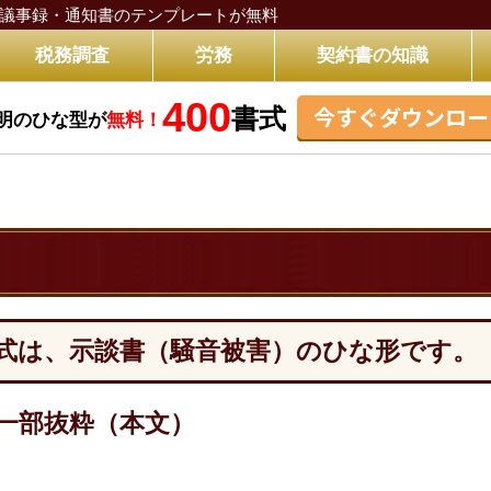
議事録・通知書のテンプレートが無料
税務調査
労務
契約書の知識
400
今すぐダウンロー
書式
明のひな型が
無料！
）
式は、示談書（騒音被害）のひな形です。
一部抜粋（本文）