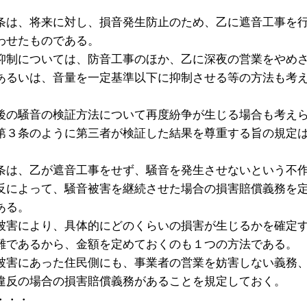
条は、将来に対し、損音発生防止のため、乙に遮音工事を
わせたものである。
については、防音工事のほか、乙に深夜の営業をやめ
あるいは、音量を一定基準以下に抑制させる等の方法も考
後の騒音の検証方法について再度紛争が生じる場合も考え
第３条のように第三者が検証した結果を尊重する旨の規定
。
条は、乙が遮音工事をせず、騒音を発生させないという不
反によって、騒音被害を継続させた場合の損害賠償義務を
ある。
により、具体的にどのくらいの損害が生じるかを確定
難であるから、金額を定めておくのも１つの方法である。
被害にあった住民側にも、事業者の営業を妨害しない義務
違反の場合の損害賠償義務があることを規定しておく。
・・・