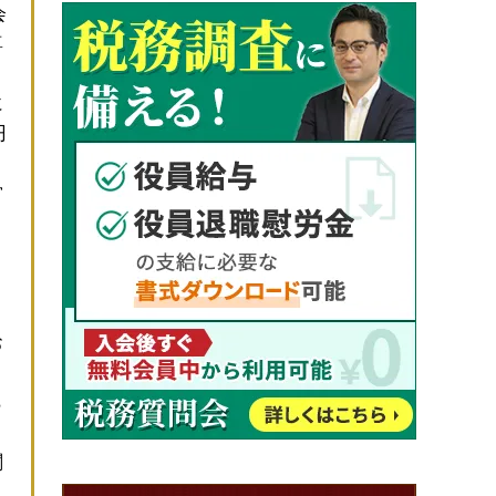
会
尊
に
円
営
、
、
お
ら
関
と