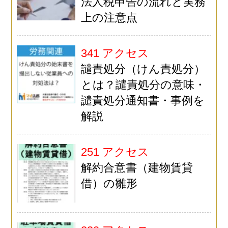
法人税申告の流れと実務
上の注意点
341 アクセス
譴責処分（けん責処分）
とは？譴責処分の意味・
譴責処分通知書・事例を
解説
251 アクセス
解約合意書（建物賃貸
借）の雛形