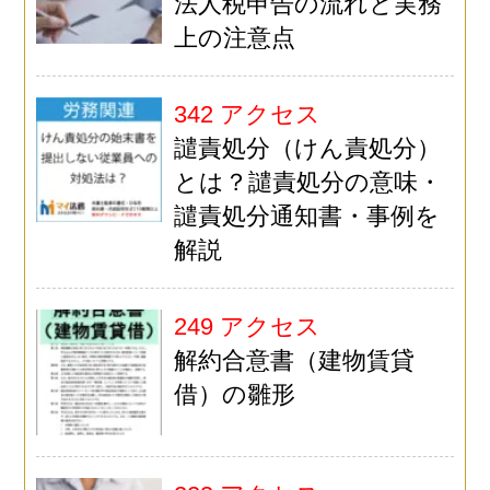
法人税申告の流れと実務
上の注意点
342 アクセス
譴責処分（けん責処分）
とは？譴責処分の意味・
譴責処分通知書・事例を
解説
249 アクセス
解約合意書（建物賃貸
借）の雛形