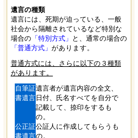
遺言の種類
遺言には、死期が迫っている、一般
社会から隔離されているなど特別な
場合の
「特別方式」
と、通常の場合の
「普通方式」
があります。
普通方式には、さらに以下の３種類
があります。
自筆証
遺言者が遺言内容の全文、
書遺言
日付、氏名すべてを自分で
記載して、捺印をするも
の。
公正証
公証人に作成してもらうも
書遺言
の。