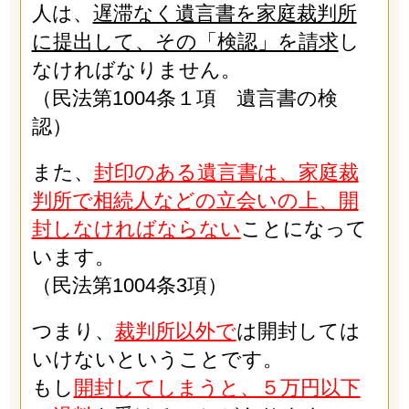
人は、
遅滞なく遺言書を家庭裁判所
に提出して、その「検認」を請求
し
なければなりません。
（民法第1004条１項 遺言書の検
認）
また、
封印のある遺言書は、家庭裁
判所で相続人などの立会いの上、開
封しなければならない
ことになって
います。
（民法第1004条3項）
つまり、
裁判所以外で
は開封しては
いけないということです。
もし
開封してしまうと、５万円以下