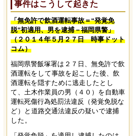
事件はこうして起きた
「無免許で飲酒運転事故＝“発覚免
脱”初適用、男を逮捕－福岡県警」
（２０１４年５月２７日 時事ドット
コム）
福岡県警飯塚署は２７日、無免許で飲
酒運転をして事故を起こした後、飲
酒運転を隠すために逃走したとし
て、土木作業員の男（４０）を自動車
運転死傷行為処罰法違反（発覚免脱な
ど）と道路交通法違反の疑いで逮捕
した。
「発覚免脱」を適用し逮捕したのは