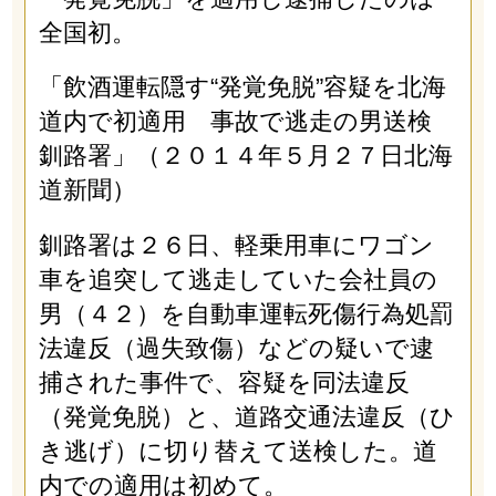
全国初。
「飲酒運転隠す“発覚免脱”容疑を北海
道内で初適用 事故で逃走の男送検
釧路署」（２０１４年５月２７日北海
道新聞）
釧路署は２６日、軽乗用車にワゴン
車を追突して逃走していた会社員の
男（４２）を自動車運転死傷行為処罰
法違反（過失致傷）などの疑いで逮
捕された事件で、容疑を同法違反
（発覚免脱）と、道路交通法違反（ひ
き逃げ）に切り替えて送検した。道
内での適用は初めて。