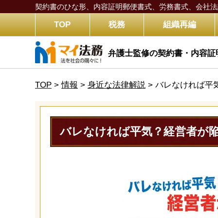
契約書のひな形、内容証明郵便書式、労務書式、
会社法
TOP
税務
組織再編
弁護士監修の契約書・内容証
TOP
>
情報
>
身近な法律解説
>
バレなければ平
バレなければ平気？経営者が