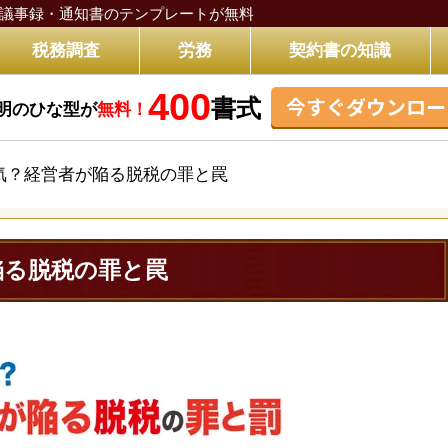
議事録・通知書のテンプレートが無料
税務調査
労務
契約書の知識
400
今すぐダウンロー
書式
明のひな型が
無料！
気？経営者が陥る脱税の罪と罠
陥る脱税の罪と罠