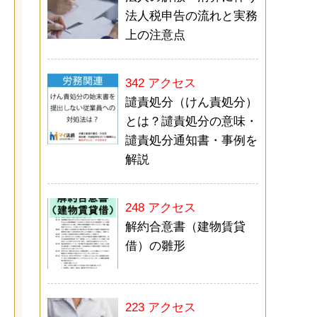
法人税申告の流れと実務
上の注意点
342 アクセス
譴責処分（けん責処分）
とは？譴責処分の意味・
譴責処分通知書・事例を
解説
248 アクセス
解約合意書（建物賃貸
借）の雛形
223 アクセス