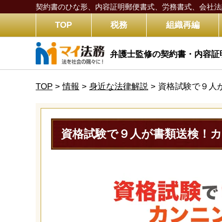
契約書のひな形、内容証明郵便書式、労務書式、
会社法
TOP
税務
組織再編
弁護士監修の契約書・内容証
TOP
>
情報
>
身近な法律解説
>
資格試験で９人
資格試験で９人が書類送検！