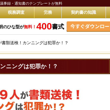
議事録・通知書のテンプレートが無料
税務調査
労務
契約書の知識
400
今すぐダウンロー
書式
明のひな型が
無料！
が書類送検！カンニングは犯罪か！？
カンニングは犯罪か！？