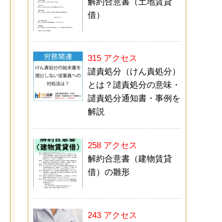
解約合意書（土地賃貸
借）
315 アクセス
譴責処分（けん責処分）
とは？譴責処分の意味・
譴責処分通知書・事例を
解説
258 アクセス
解約合意書（建物賃貸
借）の雛形
243 アクセス