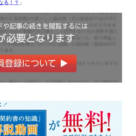
なる！？
」