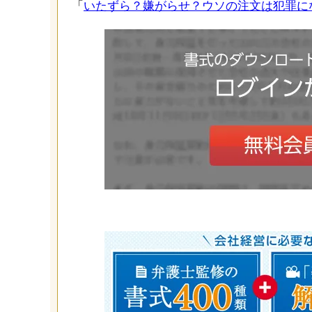
「
いたずら？嫌がらせ？ウソの注文は犯罪に