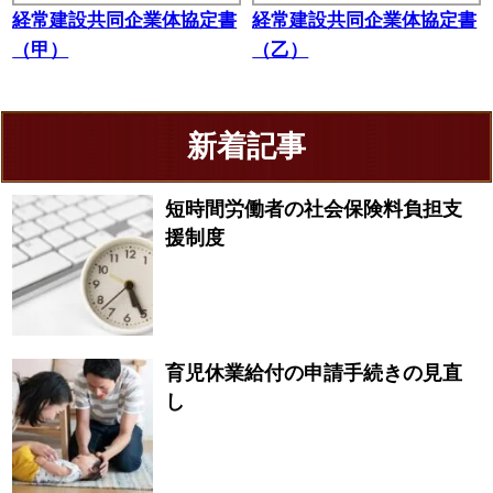
経常建設共同企業体協定書
経常建設共同企業体協定書
（甲）
（乙）
新着記事
短時間労働者の社会保険料負担支
援制度
育児休業給付の申請手続きの見直
し