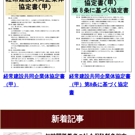
経常建設共同企業体協定書
経常建設共同企業体協定書
（甲）
（甲）第8条に基づく協定
書
新着記事