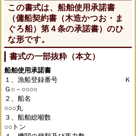
この書式は、船舶使用承諾書
（傭船契約書（木造かつお・ま
ぐろ船）第４条の承諾書）のひ
な形です。
書式の一部抜粋（本文）
船舶使用承諾書
１、漁船登録番号 Ｋ
Ｇ○－○○○○
２、船名
○○○丸
３、船舶総噸数
○○トン