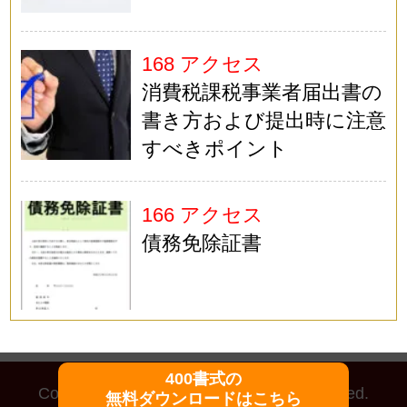
168 アクセス
消費税課税事業者届出書の
書き方および提出時に注意
すべきポイント
166 アクセス
債務免除証書
400書式の
Copyright (C)
マイ法務
All Rights Reserved.
無料ダウンロードはこちら