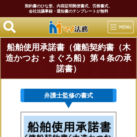
契約書のひな形、内容証明郵便書式、労務書式、
会社法議事録・通知書のテンプレートが無料
マイ法務
船舶使用承諾書（傭船契約書（木
造かつお・まぐろ船）第４条の承
諾書）
弁護士監修の書式