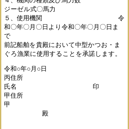
４、機関の種類及び馬力数
ジーゼル式〇馬力
５、使用機関 令
和〇年〇月〇日より令和〇年〇月〇日ま
で
前記船舶を貴殿において中型かつお・ま
ぐろ漁業に使用することを承諾します。
令和○年○月○日
丙住所
氏名 印
甲住所
甲
殿