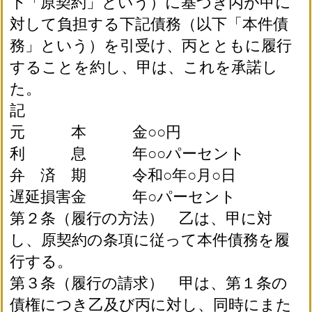
下「原契約」という）に基づき丙が甲に
対して負担する下記債務（以下「本件債
務」という）を引受け、丙とともに履行
することを約し、甲は、これを承諾し
た。
記
元 本 金○○円
利 息 年○○パーセント
弁 済 期 令和○年○月○日
遅延損害金 年○パーセント
第２条（履行の方法） 乙は、甲に対
し、原契約の条項に従って本件債務を履
行する。
第３条（履行の請求） 甲は、第１条の
債権につき乙及び丙に対し、同時にまた