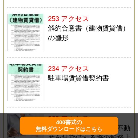
253 アクセス
解約合意書（建物賃貸借）
の雛形
234 アクセス
駐車場賃貸借契約書
229 アクセス
400書式の
法人と会社役員の間で不動
無料ダウンロードはこちら
産を賃貸借する際の税務上