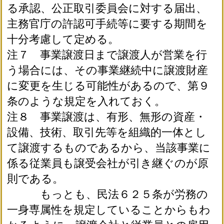
る承認、公正取引委員会に対する届出、
主務官庁の許認可手続等に要する期間を
十分考慮して定める。
注７ 事業譲渡日まで譲渡人が営業を行
う場合には、その事業継続中に譲渡財産
に変更を生じる可能性があるので、第９
条のような規定を入れておく。
注８ 事業譲渡は、有形、無形の資産・
設備、技術、取引先等を組織的一体とし
て譲渡するものであるから、当該事業に
係る従業員も譲受会社が引き継ぐのが原
則である。
もっとも、民法６２５条が労務の
一身専属性を規定していることからもわ