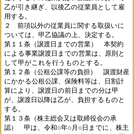
乙が引き継ぎ、以後乙の従業員として雇
用する。
２ 前項以外の従業員に関する取扱いに
ついては、甲乙協議の上、決定する。
第１１条（譲渡日までの営業） 本契約
による事業譲渡日までの営業は、原則と
して甲がこれを行うものとする。
第１２条（公租公課等の負担） 譲渡財産
にかかる公租公課、保険料等は、日割計
算により、譲渡日の前日までの分は甲
が、譲渡日以降は乙が、負担するものと
する。
第１３条（株主総会又は取締役会の承
認） 甲は、令和○年○月○日までに、株主