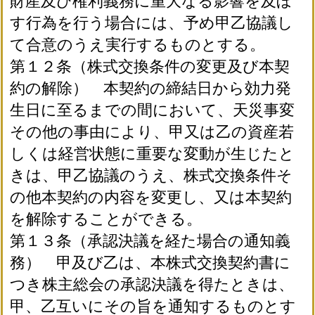
財産及び権利義務に重大なる影響を及ぼ
す行為を行う場合には、予め甲乙協議し
て合意のうえ実行するものとする。
第１２条（株式交換条件の変更及び本契
約の解除） 本契約の締結日から効力発
生日に至るまでの間において、天災事変
その他の事由により、甲又は乙の資産若
しくは経営状態に重要な変動が生じたと
きは、甲乙協議のうえ、株式交換条件そ
の他本契約の内容を変更し、又は本契約
を解除することができる。
第１３条（承認決議を経た場合の通知義
務） 甲及び乙は、本株式交換契約書に
つき株主総会の承認決議を得たときは、
甲、乙互いにその旨を通知するものとす