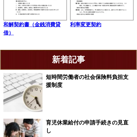
和解契約書（金銭消費貸
利率変更契約
借）
新着記事
短時間労働者の社会保険料負担支
援制度
育児休業給付の申請手続きの見直
し