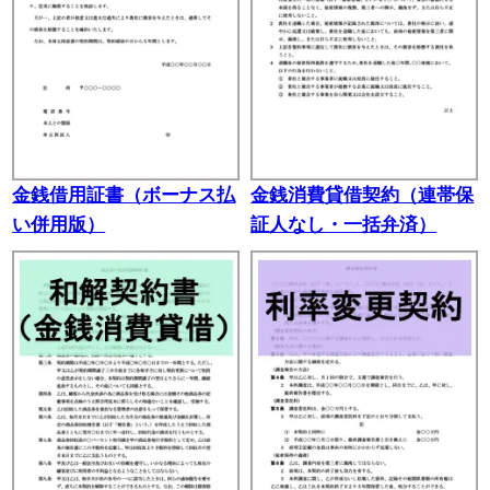
金銭借用証書（ボーナス払
金銭消費貸借契約（連帯保
い併用版）
証人なし・一括弁済）