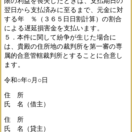
限の利益を喪失したときは、支払期日の
翌日から支払済みに至るまで、元金に対
する年 ％（３６５日日割計算）の割合
による遅延損害金を支払います。
５．本件に関して紛争が生じた場合に
は、貴殿の住所地の裁判所を第一審の専
属的合意管轄裁判所とすることに合意し
ます。
令和○年○月○日
住 所
氏 名（借主）
住 所
氏 名（貸主）