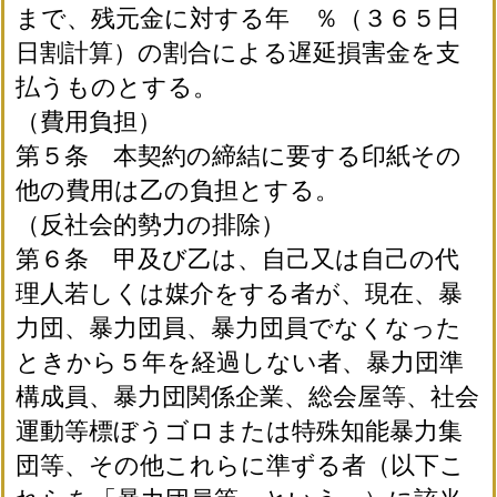
まで、残元金に対する年 ％（３６５日
日割計算）の割合による遅延損害金を支
払うものとする。
（費用負担）
第５条 本契約の締結に要する印紙その
他の費用は乙の負担とする。
（反社会的勢力の排除）
第６条 甲及び乙は、自己又は自己の代
理人若しくは媒介をする者が、現在、暴
力団、暴力団員、暴力団員でなくなった
ときから５年を経過しない者、暴力団準
構成員、暴力団関係企業、総会屋等、社会
運動等標ぼうゴロまたは特殊知能暴力集
団等、その他これらに準ずる者（以下こ