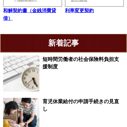
和解契約書（金銭消費貸
利率変更契約
借）
新着記事
短時間労働者の社会保険料負担支
援制度
育児休業給付の申請手続きの見直
し