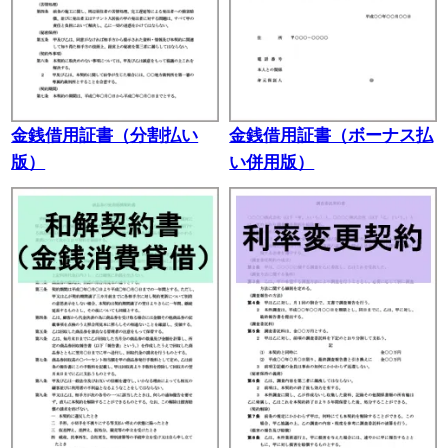
金銭借用証書（分割払い
金銭借用証書（ボーナス払
版）
い併用版）