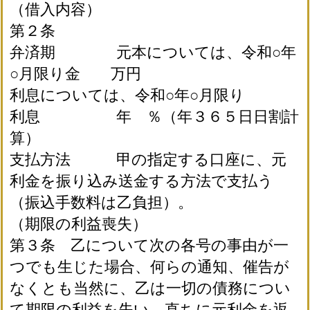
（借入内容）
第２条
弁済期 元本については、令和○年
○月限り金 万円
利息については、令和○年○月限り
利息 年 ％（年３６５日日割計
算）
支払方法 甲の指定する口座に、元
利金を振り込み送金する方法で支払う
（振込手数料は乙負担）。
（期限の利益喪失）
第３条 乙について次の各号の事由が一
つでも生じた場合、何らの通知、催告が
なくとも当然に、乙は一切の債務につい
て期限の利益を失い、直ちに元利金を返