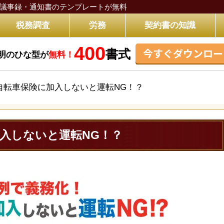
議事録・通知書のテンプレートが無料
税務調査
労務
契約書の知識
400
今すぐダウンロー
書式
明のひな型が
無料！
自転車保険に加入しないと運転NG！？
入しないと運転NG！？