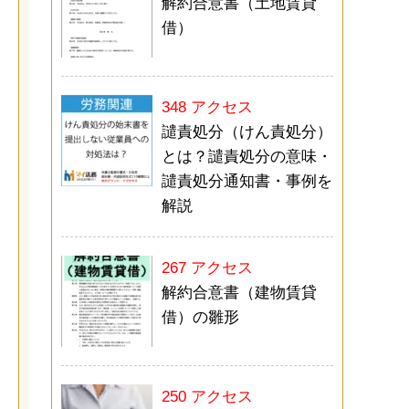
解約合意書（土地賃貸
借）
348 アクセス
譴責処分（けん責処分）
とは？譴責処分の意味・
譴責処分通知書・事例を
解説
267 アクセス
解約合意書（建物賃貸
借）の雛形
250 アクセス