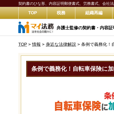
契約書のひな形、内容証明郵便書式、労務書式、
会社法
TOP
税務
組織再編
弁護士監修の契約書・内容証
TOP
>
情報
>
身近な法律解説
>
条例で義務化！
条例で義務化！自転車保険に加