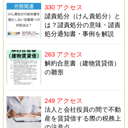
330 アクセス
譴責処分（けん責処分）と
は？譴責処分の意味・譴責
処分通知書・事例を解説
263 アクセス
解約合意書（建物賃貸借）
の雛形
249 アクセス
法人と会社役員の間で不動
産を賃貸借する際の税務上
の注意点