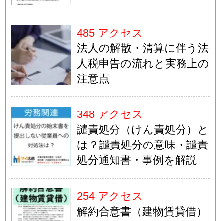
485 アクセス
法人の解散・清算に伴う法
人税申告の流れと実務上の
注意点
348 アクセス
譴責処分（けん責処分）と
は？譴責処分の意味・譴責
処分通知書・事例を解説
254 アクセス
解約合意書（建物賃貸借）