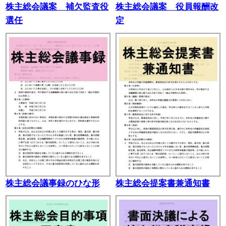
株主総会議案 補欠監査役
株主総会議案 役員報酬改
選任
定
株主総会議事録のひな形
株主総会提案書兼通知書