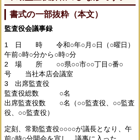
書式の一部抜粋（本文）
監査役会議事録
1 日 時 令和○年○月○日（○曜日）
午前○時○分から○時○分
2 場 所 ○○県○○市○○丁目○番○
号 当社本店会議室
3 出席監査役
監査役総数 ○名
出席監査役数 ○名（○○監査役、○○監査
役、○○監査役）
定刻、常勤監査役○○○○が議長となり、午
前○時○分開会を宣し、議事に入った。