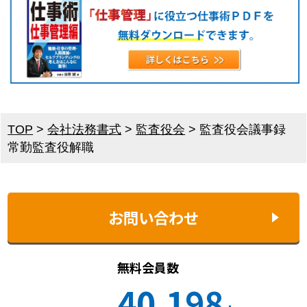
TOP
>
会社法務書式
>
監査役会
>
監査役会議事録
常勤監査役解職
お問い合わせ
無料会員数
40,198