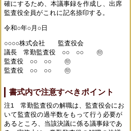
確にするため、本議事録を作成し、出席
監査役全員がこれに記名捺印する。
令和○年○月○日
○○○○株式会社 監査役会
議長 常勤監査役 ○○ ○○ ㊞
監査役 ○○ ○○ ㊞
監査役 ○○ ○○ ㊞
書式内で注意すべきポイント
注1 常勤監査役の解職は、監査役会にお
いて監査役の過半数をもって行う必要が
あるところ、当該決議に係る議事録であ