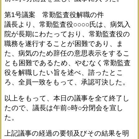
第1号議案 常勤監査役解職の件
議長より、常勤監査役○○○○氏は、病気入
院が長期にわたっており、常勤監査役の
職務を遂行することが困難であり、ま
た、病気のため辞任の意思表示をするこ
とも困難であるため、やむなく常勤監査
役を解職したい旨を述べ、諮ったとこ
ろ、全員一致をもって、承認可決した。
以上をもって、本日の議事を全て終了し
たので、議長は午前○時○分閉会を宣し
た。
上記議事の経過の要領及びその結果を明