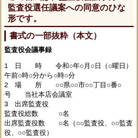
監査役選任議案への同意のひな
形です。
書式の一部抜粋（本文）
監査役会議事録
1 日 時 令和○年○月○日（○曜日）
午前○時○分から○時○分
2 場 所 ○○県○○市○○丁目○番○
号 当社本店会議室
3 出席監査役
監査役総数 ○名
出席監査役数 ○名（○○監査役、○○監査
役、○○監査役）