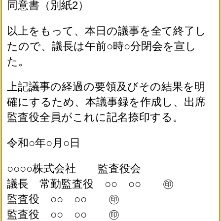
同意書（別紙2）
以上をもって、本日の議事を全て終了し
たので、議長は午前○時○分閉会を宣し
た。
上記議事の経過の要領及びその結果を明
確にするため、本議事録を作成し、出席
監査役全員がこれに記名捺印する。
令和○年○月○日
○○○○株式会社 監査役会
議長 常勤監査役 ○○ ○○ ㊞
監査役 ○○ ○○ ㊞
監査役 ○○ ○○ ㊞