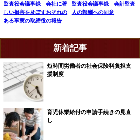
監査役会議事録 会社に著
監査役会議事録 会計監査
しい損害を及ぼすおそれの
人の報酬への同意
ある事実の取締役の報告
新着記事
短時間労働者の社会保険料負担支
援制度
育児休業給付の申請手続きの見直
し