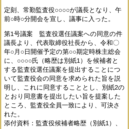
定刻、常勤監査役○○○○が議長となり、午
前○時○分開会を宣し、議事に入った。
第1号議案 監査役選任議案への同意の件
議長より、代表取締役社長から、令和〇
年○月○日開催予定の第○○期定時株主総会
に、○○○○氏（略歴は別紙1）を候補者と
する監査役選任議案を提出することにつ
いて監査役会の同意を求められた旨を説
明し、これに同意することとし、別紙2の
とおり同意書を提出したい旨を提案した
ところ、監査役全員一致により、可決さ
れた。
添付資料：監査役候補者略歴（別紙1）、