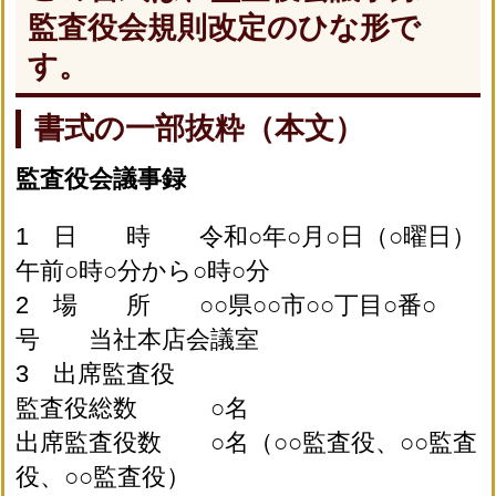
監査役会規則改定のひな形で
す。
書式の一部抜粋（本文）
監査役会議事録
1 日 時 令和○年○月○日（○曜日）
午前○時○分から○時○分
2 場 所 ○○県○○市○○丁目○番○
号 当社本店会議室
3 出席監査役
監査役総数 ○名
出席監査役数 ○名（○○監査役、○○監査
役、○○監査役）