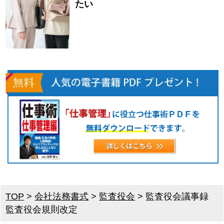
たい
TOP
>
会社法務書式
>
監査役会
>
監査役会議事録
監査役会規則改定