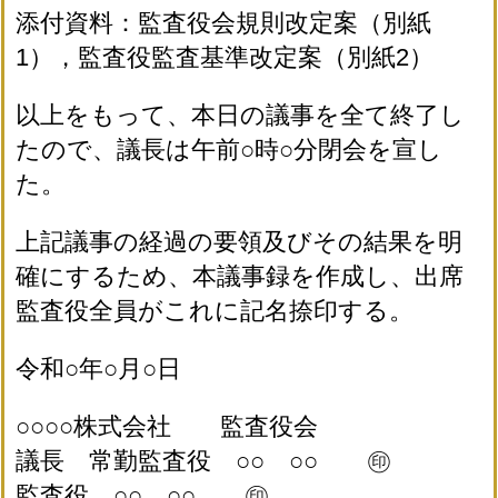
添付資料：監査役会規則改定案（別紙
1），監査役監査基準改定案（別紙2）
以上をもって、本日の議事を全て終了し
たので、議長は午前○時○分閉会を宣し
た。
上記議事の経過の要領及びその結果を明
確にするため、本議事録を作成し、出席
監査役全員がこれに記名捺印する。
令和○年○月○日
○○○○株式会社 監査役会
議長 常勤監査役 ○○ ○○ ㊞
監査役 ○○ ○○ ㊞