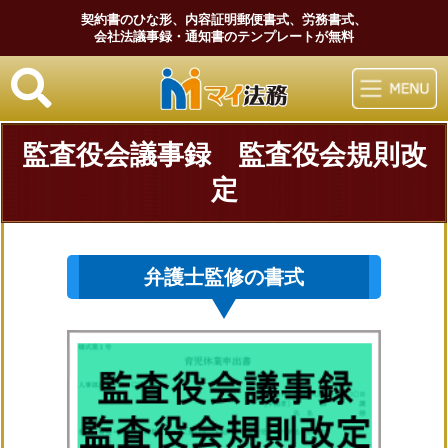
契約書のひな形、内容証明郵便書式、労務書式、
会社法議事録・通知書のテンプレートが無料
マイ法務
監査役会議事録 監査役会規則改
定
弁護士監修の書式