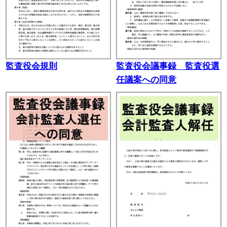
監査役会規則
監査役会議事録 監査役選
任議案への同意