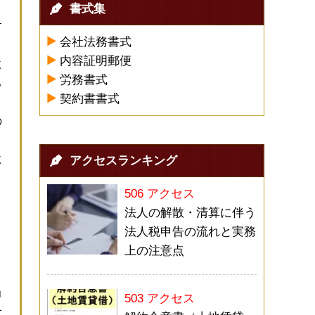
書式集
す
会社法務書式
内容証明郵便
に
労務書式
る
契約書書式
の
に
アクセスランキング
506 アクセス
く
法人の解散・清算に伴う
と
法人税申告の流れと実務
上の注意点
当
503 アクセス
一