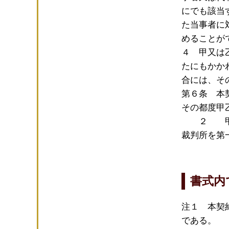
にでも該当
た当事者に
めることが
４ 甲又は
たにもかか
合には、そ
第６条 本
その都度甲
２ 甲及び
裁判所を第
書式内
注１ 本契
である。