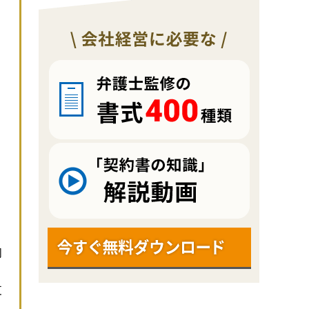
、
。
初
支