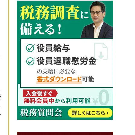
ら
ら
、
し
ぼ
れ
い
こ