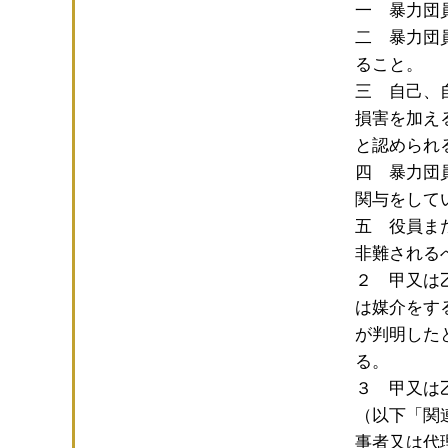
一 暴力団
二 暴力団
ること。
三 自己、
損害を加え
と認められ
四 暴力団
関与をして
五 役員ま
非難される
２ 甲又は
は媒介をす
が判明した
る。
３ 甲又は
（以下「関
事者又は代