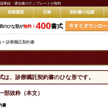
議事録・通知書のテンプレートが無料
税務調査
労務
契約書の知識
400
今すぐダウンロー
書式
明のひな型が
無料！
約
>
診療嘱託契約書
式は、診療嘱託契約書のひな形です。
一部抜粋（本文）
約書