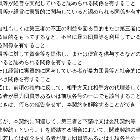
員等が経営を支配していると認められる関係を有すること
員等が経営に実質的に関与していると認められる関係を有
自社もしくは第三者の不正の利益を図る目的または第三者
る目的をもってするなど、不当に暴力団員等を利用してい
る関係を有すること
員等に対して資金等を提供し、または便宜を供与するなど
いると認められる関係を有すること
たは経営に実質的に関与している者が暴力団員等と社会的
べき関係を有すること
乙は、前項の確約に反して、相手方又は相手方の代理若し
る者が暴力団員等あるいは前項各号の一にでも該当するこ
ときは、何らの催告をせず、本契約を解除することができ
乙が、本契約に関連して、第三者と下請け又は委託契約等
連契約」という。）を締結する場合において、関連契約の
理若しくは媒介をする者が暴力団員等あるいは１項各号の