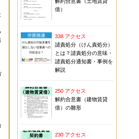
解約合意書（土地賃貸
し
借）
求
め
338 アクセス
場
譴責処分（けん責処分）
とは？譴責処分の意味・
、
譴責処分通知書・事例を
解説
方
250 アクセス
解約合意書（建物賃貸
借）の雛形
約
230 アクセス