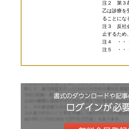
注２ 第３
乙は診療を
ることにな
注３ 反社
止するため
注４ ・・
注５ ・・