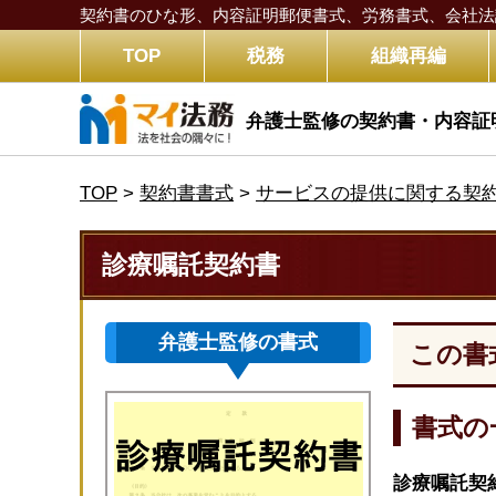
契約書のひな形、内容証明郵便書式、労務書式、
会社法
TOP
税務
組織再編
弁護士監修の契約書・内容証
TOP
>
契約書書式
>
サービスの提供に関する契
診療嘱託契約書
弁護士監修の書式
この書
書式の
診療嘱託契