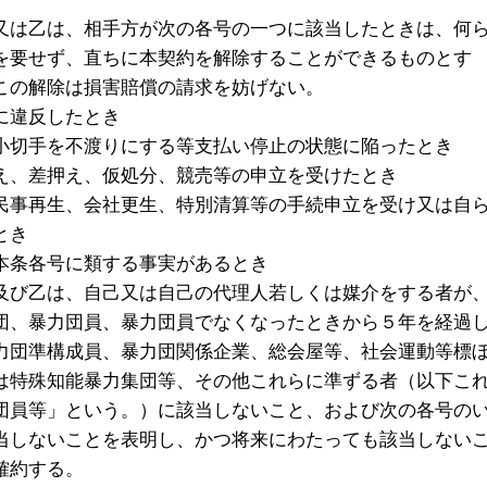
又は乙は、相手方が次の各号の一つに該当したときは、何
を要せず、直ちに本契約を解除することができるものとす
この解除は損害賠償の請求を妨げない。
に違反したとき
小切手を不渡りにする等支払い停止の状態に陥ったとき
え、差押え、仮処分、競売等の申立を受けたとき
民事再生、会社更生、特別清算等の手続申立を受け又は自
とき
本条各号に類する事実があるとき
及び乙は、自己又は自己の代理人若しくは媒介をする者が
団、暴力団員、暴力団員でなくなったときから５年を経過
力団準構成員、暴力団関係企業、総会屋等、社会運動等標
は特殊知能暴力集団等、その他これらに準ずる者（以下こ
団員等」という。）に該当しないこと、および次の各号の
当しないことを表明し、かつ将来にわたっても該当しない
確約する。