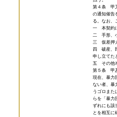
第４条 甲
の通知催告
る。なお、
一 本契約
二 手形、
三 仮差押
四 破産、
申し立てた
五 その他
第５条 甲
現在、暴力
ない者、暴
うゴロまた
らを「暴力
ずれにも該
とを相互に