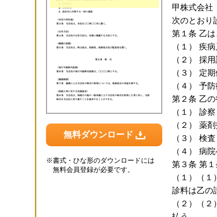
甲株式会社
次のとおり
第１条 乙
（１） 疾
（２） 採
（３） 定
（４） 予
第２条 乙
（１） 診察
（２） 薬剤
無料ダウンロード
（３） 検
（４） 病
※
書式・ひな形のダウンロードには
第３条 第
無料会員登録が必要です。
（１）（１
診料は乙の
（２）（２
払う。