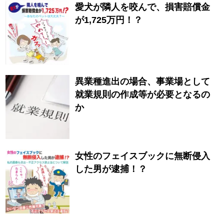
愛犬が隣人を咬んで、損害賠償金
が1,725万円！？
異業種進出の場合、事業場として
就業規則の作成等が必要となるの
か
女性のフェイスブックに無断侵入
した男が逮捕！？