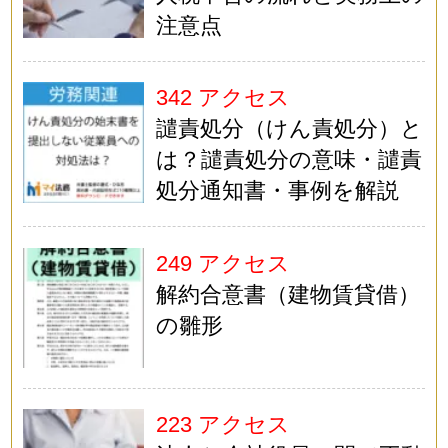
注意点
342 アクセス
譴責処分（けん責処分）と
は？譴責処分の意味・譴責
処分通知書・事例を解説
249 アクセス
解約合意書（建物賃貸借）
の雛形
223 アクセス