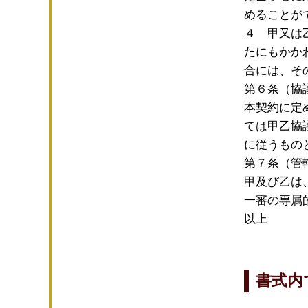
めることが
４ 甲又は
たにもかか
合には、そ
第６条（協
本契約に定
ては甲乙協
に従うもの
第７条（管
甲及び乙は
一審の専属
以上
書式内