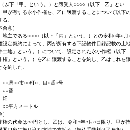
○（以下「甲」という。）と譲受人○○○○（以下「乙」とい
、甲が有する永小作権を、乙に譲渡することについて以下
する。
本合意）
、地主である○○○○（以下「丙」という。）との令和○年○月
権設定契約によって、丙が所有する下記物件目録記載の土
件土地」という。）について、設定された永小作権（以下
作権」という。）を乙に譲渡することを約し、乙はこれを
とを約した。
○県○○市○○町○丁目○番○号
○○番
 畑
○○平方メートル
金）
作権の代金は○○円とし、乙は、令和○年○月○日限り、甲が
機関口座に振り込む方法で支払う（振込手数料は乙負担）