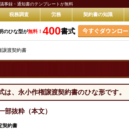
議事録・通知書のテンプレートが無料
税務調査
労務
契約書の知識
400
今すぐダウンロー
書式
明のひな型が
無料！
権譲渡契約書
式は、永小作権譲渡契約書のひな形です。
一部抜粋（本文）
定契約書