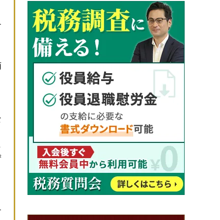
す
丙
な
う
ら
ず
と
す