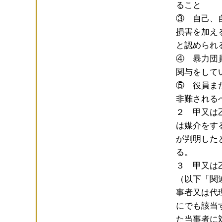
ること
③ 自己、
損害を加え
と認められ
④ 暴力団
関与をして
⑤ 役員ま
非難される
２ 甲又は
は媒介をす
が判明した
る。
３ 甲又は
（以下「関
事者又は代
にでも該当
た当事者に