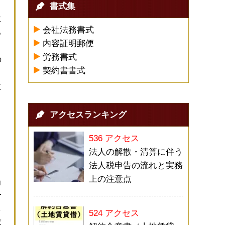
書式集
に
会社法務書式
る
内容証明郵便
労務書式
の
契約書書式
に
く
アクセスランキング
と
536 アクセス
法人の解散・清算に伴う
法人税申告の流れと実務
上の注意点
当
一
し
524 アクセス
求