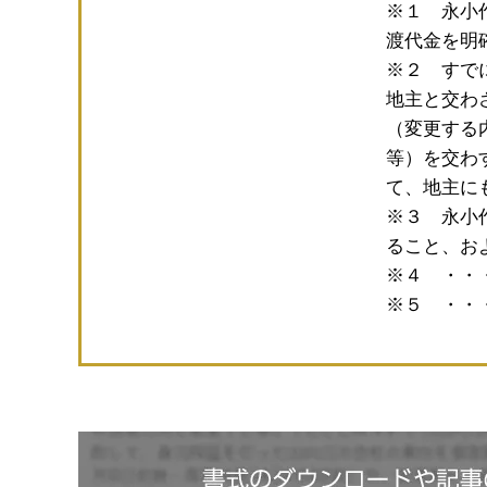
※１ 永小
渡代金を明
※２ すで
地主と交わ
（変更する
等）を交わ
て、地主に
※３ 永小
ること、お
※４ ・・
※５ ・・