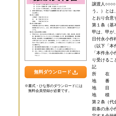
譲渡人○○○
う。）とは
とおり合意
第１条（基
甲は、甲が
日付永小作
（以下「本
「本件永小
り受けるこ
記
無料ダウンロード
所 在 ○
地 番 
※
書式・ひな形のダウンロードには
地 目
無料会員登録が必要です。
地 積 
第２条（代
前条の永小
定する金融