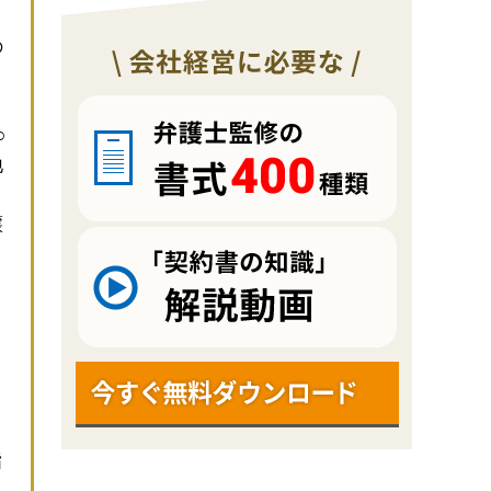
の
○
地
譲
指
。