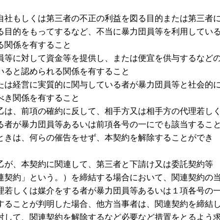
自社もしくは第三者の不正の利益を図る目的または第三者
る目的をもってするなど、不当に暴力団員等を利用してい
る関係を有すること
員等に対して資金等を提供し、または便宜を供与するなど
いると認められる関係を有すること
たは経営に実質的に関与している者が暴力団員等と社会的
べき関係を有すること
乙は、前項の確約に反して、相手方又は相手方の代理若し
る者が暴力団員等あるいは前項各号の一にでも該当するこ
ときは、何らの催告をせず、本契約を解除することができ
乙が、本契約に関連して、第三者と下請け又は委託契約等
連契約」という。）を締結する場合において、関連契約の
理若しくは媒介をする者が暴力団員等あるいは１項各号の
することが判明した場合、他方当事者は、関連契約を締結
対して、関連契約を解除するなど必要など措置をとるよう