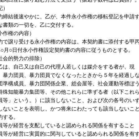
記）
約締結後速やかに、乙が、本件永小作権の移転登記を申請
な書類の一切を、乙に交付する。
小作権の内容）
約で譲り受ける永小作権の内容は、本契約書に添付する甲
年○月○日付永小作権設定契約書の内容に従うものとする。
社会的勢力の排除）
乙は、自己又は自己の代理人若しくは媒介をする者が、現
、暴力団員、暴力団員でなくなったときから５年を経過し
団準構成員、暴力団関係企業、総会屋等、社会運動等標ぼ
特殊知能暴力集団等、その他これらに準ずる者（以下これ
員等」という。）に該当しないこと、および次の各号のい
しないことを表明し、かつ将来にわたっても該当しないこ
約する。
員等が経営を支配していると認められる関係を有すること
員等が経営に実質的に関与していると認められる関係を有