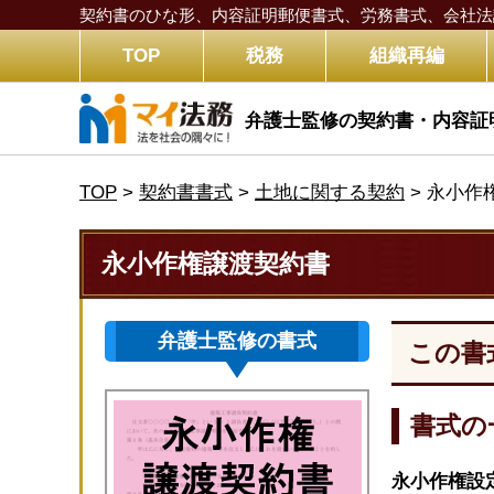
契約書のひな形、内容証明郵便書式、労務書式、
会社法
TOP
税務
組織再編
弁護士監修の契約書・内容証
TOP
>
契約書書式
>
土地に関する契約
>
永小作
永小作権譲渡契約書
弁護士監修の書式
この書
書式の
永小作権設