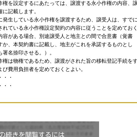
作権を設定するにあたっては、譲渡する永小作権の内容、
確に記載します。
に発生している永小作権を譲渡するため、譲受人は、すで
されている永小作権設定契約の内容に従うことを定めてお
内容がある場合、別途譲受人と地主との間で合意書（覚書
すか、本契約書に記載し、地主がこれを承諾するものとし
も署名捺印させる。）。
作権は物権であるため、譲渡がされた旨の移転登記手続を
よび費用負担者を定めておくとよい。
・・・
・・・