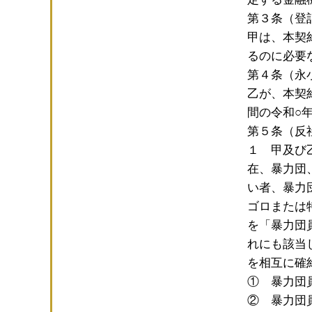
第３条（登
甲は、本契
るのに必要
第４条（永
乙が、本契
間の令和○
第５条（反
１ 甲及び
在、暴力団
い者、暴力
ゴロまたは
を「暴力団
れにも該当
を相互に確
① 暴力団
② 暴力団