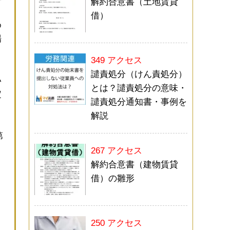
解約合意書（土地賃貸
借）
め
場
349 アクセス
譴責処分（けん責処分）
い
とは？譴責処分の意味・
定
譴責処分通知書・事例を
解説
第
267 アクセス
解約合意書（建物賃貸
借）の雛形
250 アクセス