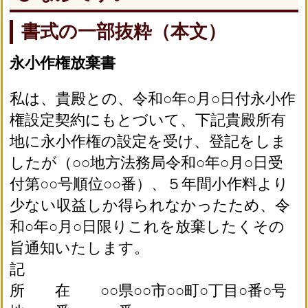
書式の一部抜粋（本文）
永小作権放棄書
私は、貴殿との、令和○年○月○日付永小作
権設定契約にもとづいて、下記貴殿所有
地に永小作権の設定を受け、登記をしま
したが（○○地方法務局令和○年○月○日受
付第○○号順位○○番）、５年間小作料より
少ない収益しか得られなかったため、令
和○年○月○日限りこれを放棄したくその
旨通知いたします。
記
所 在 ○○県○○市○○町○丁目○番○号