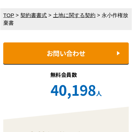
TOP
>
契約書書式
>
土地に関する契約
>
永小作権放
棄書
お問い合わせ
無料会員数
40,198
人