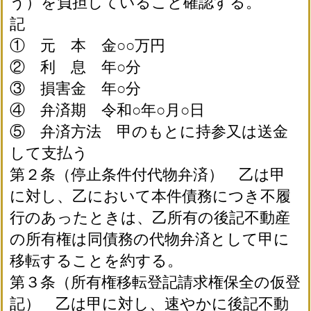
う）を負担していること確認する。
記
① 元 本 金○○万円
② 利 息 年○分
③ 損害金 年○分
④ 弁済期 令和○年○月○日
⑤ 弁済方法 甲のもとに持参又は送金
して支払う
第２条（停止条件付代物弁済） 乙は甲
に対し、乙において本件債務につき不履
行のあったときは、乙所有の後記不動産
の所有権は同債務の代物弁済として甲に
移転することを約する。
第３条（所有権移転登記請求権保全の仮登
記） 乙は甲に対し、速やかに後記不動