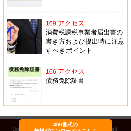
169 アクセス
消費税課税事業者届出書の
書き方および提出時に注意
すべきポイント
166 アクセス
債務免除証書
400書式の
Copyright (C)
マイ法務
All Rights Reserved.