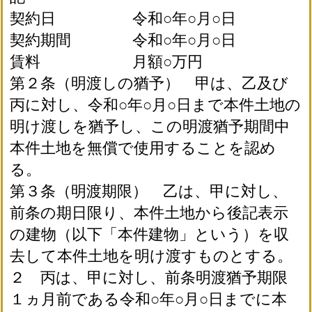
契約日 令和○年○月○日
契約期間 令和○年○月○日
賃料 月額○万円
第２条（明渡しの猶予） 甲は、乙及び
丙に対し、令和○年○月○日まで本件土地の
明け渡しを猶予し、この明渡猶予期間中
本件土地を無償で使用することを認め
る。
第３条（明渡期限） 乙は、甲に対し、
前条の期日限り、本件土地から後記表示
の建物（以下「本件建物」という）を収
去して本件土地を明け渡すものとする。
２ 丙は、甲に対し、前条明渡猶予期限
１ヵ月前である令和○年○月○日までに本