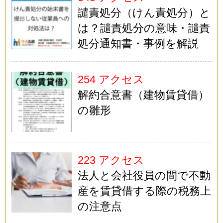
譴責処分（けん責処分）と
は？譴責処分の意味・譴責
処分通知書・事例を解説
254 アクセス
解約合意書（建物賃貸借）
の雛形
223 アクセス
法人と会社役員の間で不動
産を賃貸借する際の税務上
の注意点