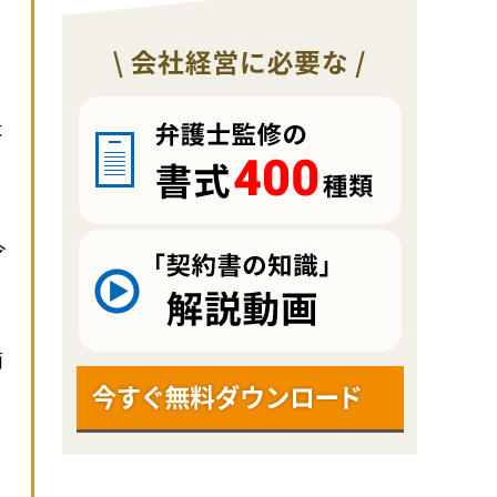
」
は
令
丙
と