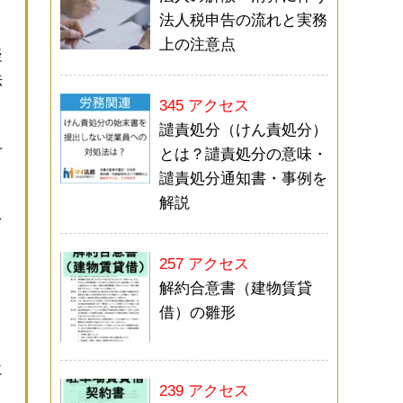
法人税申告の流れと実務
上の注意点
疑
法
345 アクセス
譴責処分（けん責処分）
方
とは？譴責処分の意味・
譴責処分通知書・事例を
解説
を
257 アクセス
解約合意書（建物賃貸
借）の雛形
に
239 アクセス