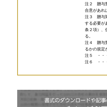
注２ 贈与
合意があれ
注３ 贈与
する必要が
条２項）、
る。
注４ 贈与
るかの規定
注５ ・・
注６ ・・