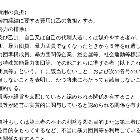
費用の負担）
契約締結に要する費用は乙の負担とする。
勢力の排除）
及び乙は、自己又は自己の代理人若しくは媒介をする者が
団、暴力団員、暴力団員でなくなったときから５年を経過
力団準構成員、暴力団関係企業、総会屋等、社会運動等標
は特殊知能暴力集団等、その他これらに準ずる者（以下こ
団員等」という。）に該当しないこと、および次の各号の
当しないことを表明し、かつ将来にわたっても該当しない
確約する。
員等が経営を支配していると認められる関係を有すること
員等が経営に実質的に関与していると認められる関係を有
自社もしくは第三者の不正の利益を図る目的または第三者
る目的をもってするなど、不当に暴力団員等を利用してい
る関係を有すること