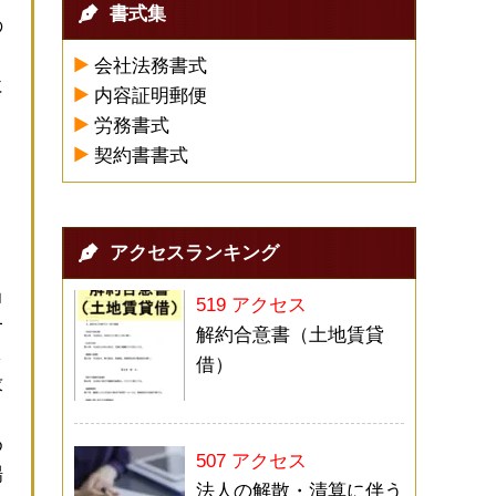
書式集
の
会社法務書式
に
内容証明郵便
労務書式
く
契約書書式
と
アクセスランキング
当
519 アクセス
一
解約合意書（土地賃貸
し
借）
求
め
507 アクセス
場
法人の解散・清算に伴う