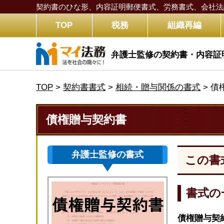
契約書のひな形、内容証明郵便書式、労務書式、
会社法
TOP
税務
組織再編
弁護士監修の契約書・内容証
TOP
>
契約書書式
>
相続・贈与関係の書式
>
債
債権贈与契約書
弁護士監修の書式
この書
書式の
債権贈与契