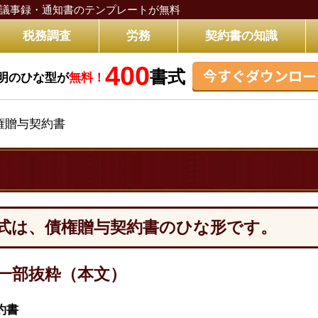
議事録・通知書のテンプレートが無料
税務調査
労務
契約書の知識
400
今すぐダウンロー
書式
明のひな型が
無料！
権贈与契約書
式は、債権贈与契約書のひな形です。
一部抜粋（本文）
約書