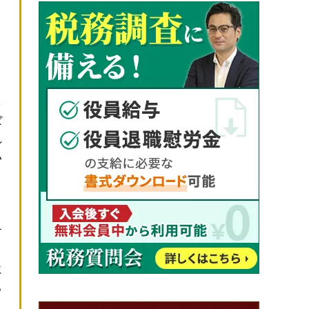
、
し
ぼ
れ
い
こ
す
に
る