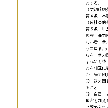
とする。
（契約締結
第４条 本
（反社会的
第５条 甲
現在、暴力
ない者、暴
うゴロまた
らを「暴力
ずれにも該
とを相互に
① 暴力団
② 暴力団
ること
③ 自己、
損害を加え
と認められ