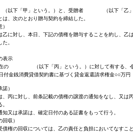
（以下「甲」という。）と、受贈者 （以下「乙
とは、次のとおり贈与契約を締結した。
意）
は乙に対し、本日、下記の債権を贈与することを約し、乙
した。
の表示
○所在の （以下「丙」という。）に対して有する、
○日付金銭消費貸借契約書に基づく貸金返還請求権金○○万円
承諾）
は、丙に対し、前条記載の債権の譲渡の通知をなし、又は
る。
通知又は承諾は、確定日付のある証書をもって行う。
の回収）
受債権の回収については、乙の責任と負担においてなすこ