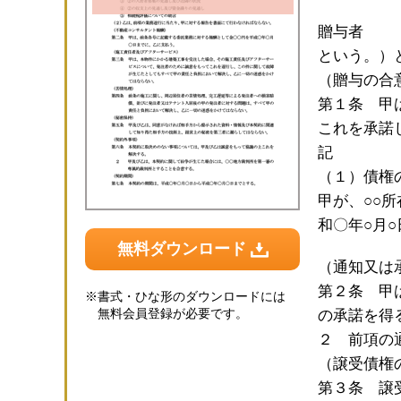
贈与者 
という。）
（贈与の合
第１条 甲
これを承諾
記
（１）債権
甲が、○
和〇年○月
無料ダウンロード
（通知又は
第２条 甲
※
書式・ひな形のダウンロードには
無料会員登録が必要です。
の承諾を得
２ 前項の
（譲受債権
第３条 譲