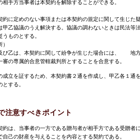
の相手方当事者は本契約を解除することができる。
契約に定めのない事項または本契約の規定に関して生じた
は甲乙協議のうえ解決する。協議の調わないときは民法等
従うものとする。
所）
及び乙は、本契約に関して紛争が生じた場合には、 地
一審の専属的合意管轄裁判所とすることを合意する。
成立を証するため、本契約書２通を作成し、甲乙各１通
のとする。
で注意すべきポイント
契約は、当事者の一方である贈与者が相手方である受贈者
で自己の財産を与えることを内容とする契約である。