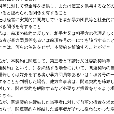
員等に対して資金等を提供し、または便宜を供与するなど
いると認められる関係を有すること
たは経営に実質的に関与している者が暴力団員等と社会的
べき関係を有すること
乙は、前項の確約に反して、相手方又は相手方の代理若し
る者が暴力団員等あるいは前項各号の一にでも該当するこ
ときは、何らの催告をせず、本契約を解除することができ
乙が、本契約に関連して、第三者と下請け又は委託契約等
連契約」という。）を締結する場合において、関連契約の
理若しくは媒介をする者が暴力団員等あるいは１項各号の
することが判明した場合、他方当事者は、関連契約を締結
対して、関連契約を解除するなど必要など措置をとるよう
できる。
乙が、関連契約を締結した当事者に対して前項の措置を求
わらず、関連契約を締結した当事者がそれに従わなかった