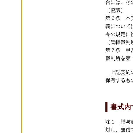
合には、そ
（協議）
第６条 本
義について
令の規定に
（管轄裁判
第７条 甲
裁判所を第
上記契約の
保有するも
書式内
注１ 贈与
対し、無償