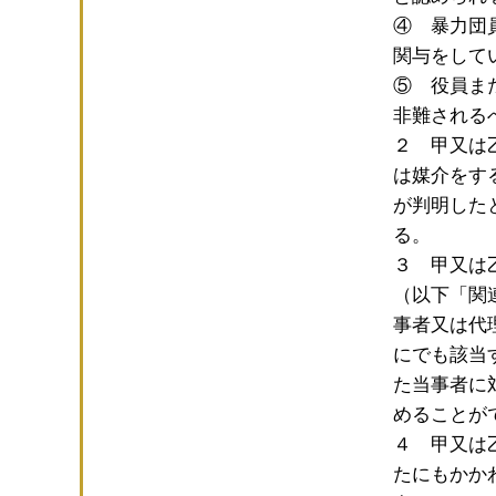
④ 暴力団
関与をして
⑤ 役員ま
非難される
２ 甲又は
は媒介をす
が判明した
る。
３ 甲又は
（以下「関
事者又は代
にでも該当
た当事者に
めることが
４ 甲又は
たにもかか