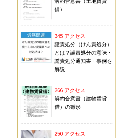
解約合意書（土地賃貸
借）
345 アクセス
譴責処分（けん責処分）
とは？譴責処分の意味・
譴責処分通知書・事例を
解説
266 アクセス
解約合意書（建物賃貸
借）の雛形
250 アクセス