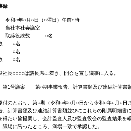
事録
 令和○年○月○日（○曜日）午前○時
所 当社本社会議室
者 取締役総数 ○名
数 ○名
数 ○名
数 ○名
役社長○○○○は議長席に着き、開会を宣し議事に入る。
第1号議案 第○期事業報告、計算書類及び連結計算書
添付のとおり、第○期（令和○年○月○日から令和○年○月○日
告、計算書類及び連結計算書類並びにこれらの附属明細書
を得たい旨提案し、会計監査人及び監査役会の監査結果を
、議場に諮ったところ、満場一致で承認した。