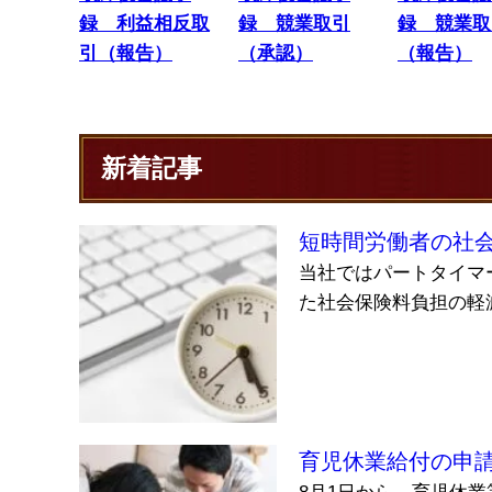
録 利益相反取
録 競業取引
録 競業取
引（報告）
（承認）
（報告）
新着記事
短時間労働者の社
当社ではパートタイマ
た社会保険料負担の軽減
育児休業給付の申