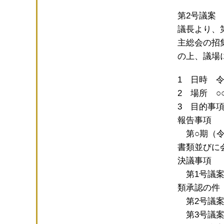
第2号議案
議長より、
主総会の招
の上、議場
1 日時 令
2 場所 ○
3 目的事
報告事項
第○期（令
書類並びに
決議事項
第1号議案
類承認の件
第2号議案
第3号議案