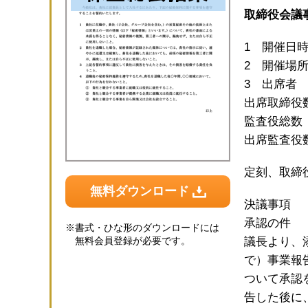
取締役会議
1 開催日時
2 開催場
3 出席
出席取締役
監査役総
出席監査役
定刻、取締
無料ダウンロード
決議事項 
承認の件
※
書式・ひな形のダウンロードには
無料会員登録が必要です。
議長より、
で）事業報
ついて承認
告した後に