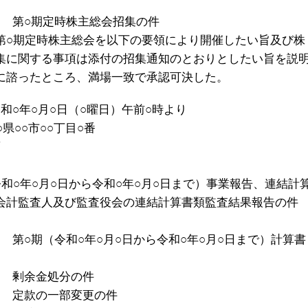
 第○期定時株主総会招集の件
第○期定時株主総会を以下の要領により開催したい旨及び株
集に関する事項は添付の招集通知のとおりとしたい旨を説
に諮ったところ、満場一致で承認可決した。
和○年○月○日（○曜日）午前○時より
○県○○市○○丁目○番
項
和○年○月○日から令和○年○月○日まで）事業報告、連結計
会計監査人及び監査役会の連結計算書類監査結果報告の件
 第○期（令和○年○月○日から令和○年○月○日まで）計算書
 剰余金処分の件
 定款の一部変更の件