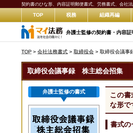
契約書のひな形、内容証明郵便書式、労務書式、
会社法
TOP
税務
組織再編
弁護士監修の契約書・内容証
TOP
>
会社法務書式
>
取締役会
>
取締役会議事
取締役会議事録 株主総会招集
弁護士監修の書式
この書
な形で
書式の