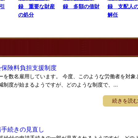
引
録 重要な財産
録 多額の借財
録 支配人
の処分
解任
会保険料負担支援制度
ーを数名雇用しています。 今度、このような労働者を対象
制度が始まるようですが、どのような制度で、...
続きを読
請手続きの見直し