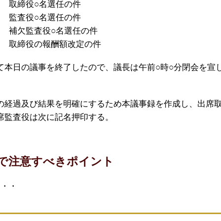
 取締役○名選任の件
 監査役○名選任の件
 補欠監査役○名選任の件
 取締役の報酬額改定の件
て本日の議事を終了したので、議長は午前○時○分閉会を宣
の経過及び結果を明確にするため本議事録を作成し、出席
席監査役は次に記名押印する。
で注意すべきポイント
・・・