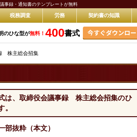
議事録・通知書のテンプレートが無料
税務調査
労務
契約書の知識
400
今すぐダウンロー
書式
明のひな型が
無料！
録 株主総会招集
式は、取締役会議事録 株主総会招集のひ
す。
一部抜粋（本文）