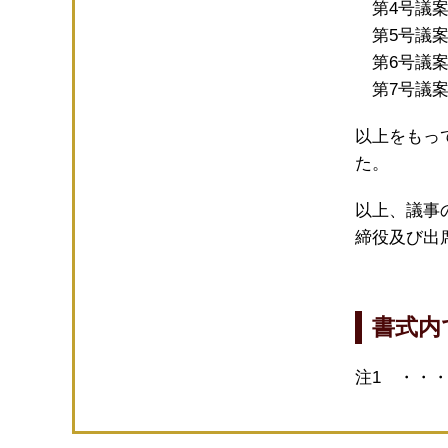
第4号議案
第5号議案
第6号議案
第7号議案
以上をもっ
た。
以上、議事
締役及び出
書式内
注1 ・・