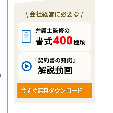
類
ま
に
報