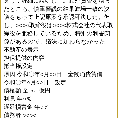
関して詳細に説明し、これが賛否を諮っ
たところ、慎重審議の結果満場一致の決
議をもって上記原案を承認可決した。但
し、○○○○取締役は○○○○株式会社の代表取
締役を兼務しているため、特別の利害関
係があるので、議決に加わらなかった。
不動産の表示
担保提供の内容
抵当権設定
原因 令和〇年○月○○日 金銭消費貸借
令和〇年○月○○日 設定
債権額 金○○○億円
利息 年○％
遅延損害金 年○％
債務者 ○○○○