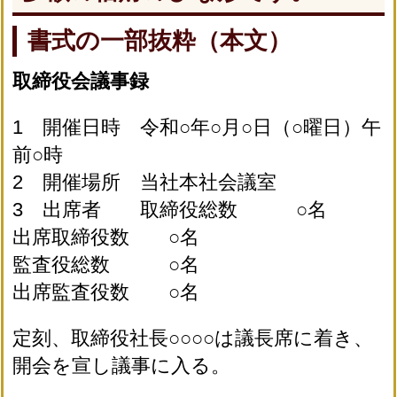
書式の一部抜粋（本文）
取締役会議事録
1 開催日時 令和○年○月○日（○曜日）午
前○時
2 開催場所 当社本社会議室
3 出席者 取締役総数 ○名
出席取締役数 ○名
監査役総数 ○名
出席監査役数 ○名
定刻、取締役社長○○○○は議長席に着き、
開会を宣し議事に入る。