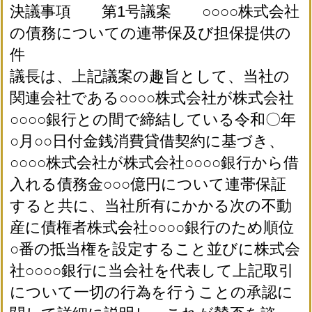
決議事項 第1号議案 ○○○○株式会社
の債務についての連帯保及び担保提供の
件
議長は、上記議案の趣旨として、当社の
関連会社である○○○○株式会社が株式会社
○○○○銀行との間で締結している令和〇年
○月○○日付金銭消費貸借契約に基づき、
○○○○株式会社が株式会社○○○○銀行から借
入れる債務金○○○億円について連帯保証
すると共に、当社所有にかかる次の不動
産に債権者株式会社○○○○銀行のため順位
○番の抵当権を設定すること並びに株式会
社○○○○銀行に当会社を代表して上記取引
について一切の行為を行うことの承認に