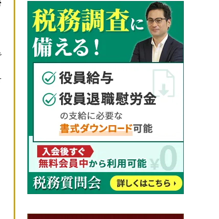
勢
、
で
下
こ