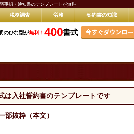
議事録・通知書のテンプレートが無料
税務調査
労務
契約書の知識
400
今すぐダウンロー
書式
明のひな型が
無料！
式は入社誓約書のテンプレートです
一部抜粋（本文）