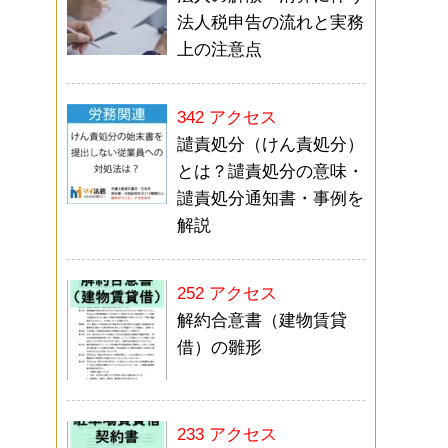
法人税申告の流れと実務
上の注意点
342 アクセス
譴責処分（けん責処分）
とは？譴責処分の意味・
譴責処分通知書・事例を
解説
252 アクセス
解約合意書（建物賃貸
借）の雛形
233 アクセス