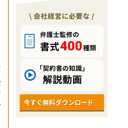
す
実
る
グ
、