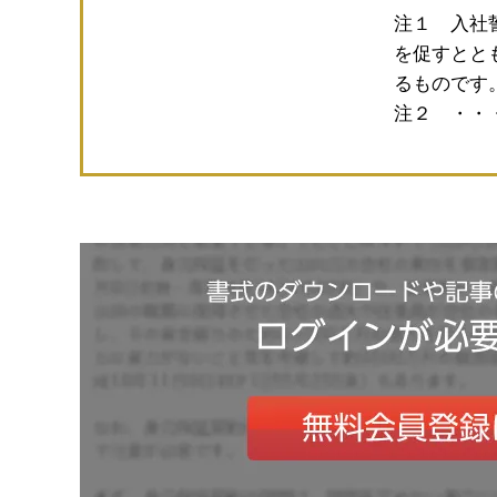
注１ 入社
を促すとと
るものです
注２ ・・