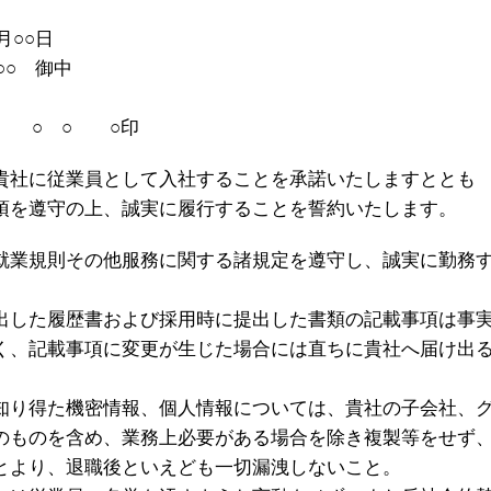
月○○日
○○ 御中
○ ○ ○ ○印
貴社に従業員として入社することを承諾いたしますととも
項を遵守の上、誠実に履行することを誓約いたします。
就業規則その他服務に関する諸規定を遵守し、誠実に勤務
出した履歴書および採用時に提出した書類の記載事項は事
く、記載事項に変更が生じた場合には直ちに貴社へ届け出
知り得た機密情報、個人情報については、貴社の子会社、
のものを含め、業務上必要がある場合を除き複製等をせず
とより、退職後といえども一切漏洩しないこと。