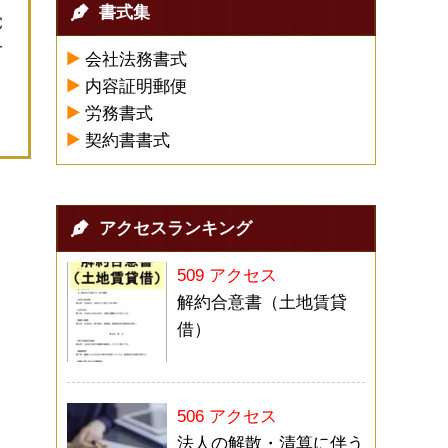
書式集
覚
せ
会社法務書式
内容証明郵便
労務書式
契約書書式
アクセスランキング
509 アクセス
解約合意書（土地賃貸
借）
506 アクセス
法人の解散・清算に伴う