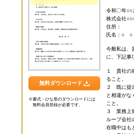
令和〇年○○
株式会社○○
住所：
氏名：○ 
今般私は、
に、下記事
１ 貴社の
ること。
無料ダウンロード
２ 既に提
と相違がな
※
書式・ひな形のダウンロードには
こと。
無料会員登録が必要です。
３ 業務上
ループ会社
在職中はも