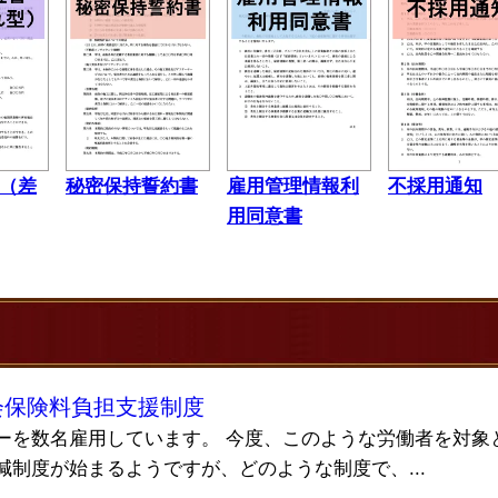
（差
秘密保持誓約書
雇用管理情報利
不採用通知
用同意書
会保険料負担支援制度
ーを数名雇用しています。 今度、このような労働者を対象
制度が始まるようですが、どのような制度で、...