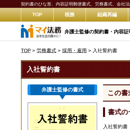
契約書のひな形、内容証明郵便書式、労務書式、
会社法
TOP
税務
組織再編
弁護士監修の契約書・内容証
TOP
>
労務書式
>
採用・雇用
>
入社誓約書
入社誓約書
弁護士監修の書式
この書
書式の
入社誓約書