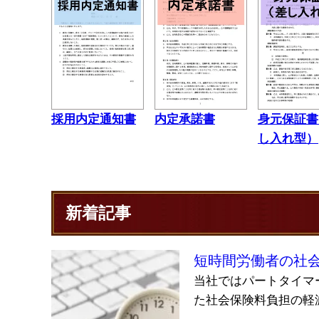
採用内定通知書
内定承諾書
身元保証書
し入れ型）
新着記事
短時間労働者の社
当社ではパートタイマ
た社会保険料負担の軽減