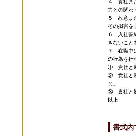
４ 貴社ま
力との関わ
５ 故意ま
その損害を
６ 入社誓
きないこと
７ 在職中
の行為を行
① 貴社と
② 貴社と
と。
③ 貴社と
以上
書式内